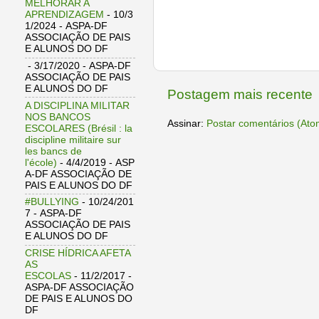
MELHORAR A
APRENDIZAGEM
- 10/3
1/2024
- ASPA-DF
ASSOCIAÇÃO DE PAIS
E ALUNOS DO DF
- 3/17/2020
- ASPA-DF
ASSOCIAÇÃO DE PAIS
E ALUNOS DO DF
Postagem mais recente
A DISCIPLINA MILITAR
NOS BANCOS
Assinar:
Postar comentários (Ato
ESCOLARES (Brésil : la
discipline militaire sur
les bancs de
l'école)
- 4/4/2019
- ASP
A-DF ASSOCIAÇÃO DE
PAIS E ALUNOS DO DF
#BULLYING
- 10/24/201
7
- ASPA-DF
ASSOCIAÇÃO DE PAIS
E ALUNOS DO DF
CRISE HÍDRICA AFETA
AS
ESCOLAS
- 11/2/2017
-
ASPA-DF ASSOCIAÇÃO
DE PAIS E ALUNOS DO
DF