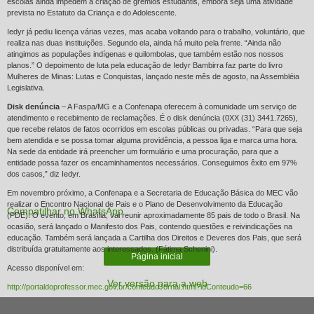
escolas ainda impedem a criação de grêmios estudantis, embora seja uma atividade
prevista no Estatuto da Criança e do Adolescente.
Iedyr já pediu licença várias vezes, mas acaba voltando para o trabalho, voluntário, que
realiza nas duas instituições. Segundo ela, ainda há muito pela frente. “Ainda não
atingimos as populações indígenas e quilombolas, que também estão nos nossos
planos.” O depoimento de luta pela educação de Iedyr Bambirra faz parte do livro
Mulheres de Minas: Lutas e Conquistas, lançado neste mês de agosto, na Assembléia
Legislativa.
Disk denúncia
– A Faspa/MG e a Confenapa oferecem à comunidade um serviço de
atendimento e recebimento de reclamações. É o disk denúncia (0XX (31) 3441.7265),
que recebe relatos de fatos ocorridos em escolas públicas ou privadas. “Para que seja
bem atendida e se possa tomar alguma providência, a pessoa liga e marca uma hora.
Na sede da entidade irá preencher um formulário e uma procuração, para que a
entidade possa fazer os encaminhamentos necessários. Conseguimos êxito em 97%
dos casos,” diz Iedyr.
Em novembro próximo, a Confenapa e a Secretaria de Educação Básica do MEC vão
realizar o Encontro Nacional de Pais e o Plano de Desenvolvimento da Educação
Compatilhar no WhatsApp
(PDE). O evento, em Brasília, vai reunir aproximadamente 85 pais de todo o Brasil. Na
ocasião, será lançado o Manifesto dos Pais, contendo questões e reivindicações na
educação. Também será lançada a Cartilha dos Direitos e Deveres dos Pais, que será
distribuída gratuitamente aos interessados. (Fátima Schenini).
Página inicial
Acesso disponível em:
Ver versão para a web
http://portaldoprofessor.mec.gov.br/conteudoJornal.html?idConteudo=66