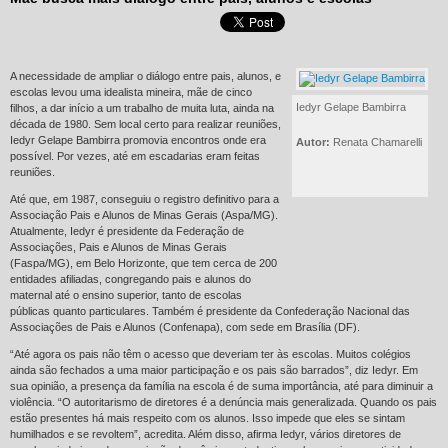
A necessidade de ampliar o diálogo entre pais, alunos, e
escolas levou uma idealista mineira, mãe de cinco
Iedyr Gelape Bambirra
filhos, a dar início a um trabalho de muita luta, ainda na
década de 1980. Sem local certo para realizar reuniões,
Iedyr Gelape Bambirra promovia encontros onde era
Autor:
Renata Chamarelli
possível. Por vezes, até em escadarias eram feitas
reuniões.
Até que, em 1987, conseguiu o registro definitivo para a
Associação Pais e Alunos de Minas Gerais (Aspa/MG).
Atualmente, Iedyr é presidente da Federação de
Associações, Pais e Alunos de Minas Gerais
(Faspa/MG), em Belo Horizonte, que tem cerca de 200
entidades afiliadas, congregando pais e alunos do
maternal até o ensino superior, tanto de escolas
públicas quanto particulares. Também é presidente da Confederação Nacional das
Associações de Pais e Alunos (Confenapa), com sede em Brasília (DF).
“Até agora os pais não têm o acesso que deveriam ter às escolas. Muitos colégios
ainda são fechados a uma maior participação e os pais são barrados”, diz Iedyr. Em
sua opinião, a presença da família na escola é de suma importância, até para diminuir a
violência. “O autoritarismo de diretores é a denúncia mais generalizada. Quando os pais
estão presentes há mais respeito com os alunos. Isso impede que eles se sintam
humilhados e se revoltem”, acredita. Além disso, afirma Iedyr, vários diretores de