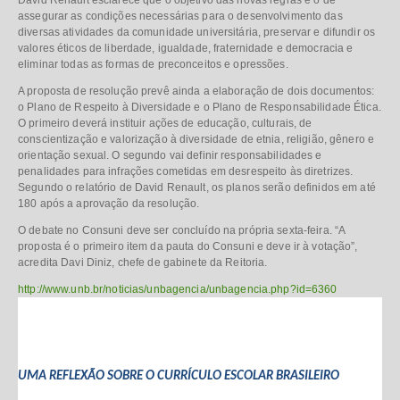
assegurar as condições necessárias para o desenvolvimento das
diversas atividades da comunidade universitária, preservar e difundir os
valores éticos de liberdade, igualdade, fraternidade e democracia e
eliminar todas as formas de preconceitos e opressões.
A proposta de resolução prevê ainda a elaboração de dois documentos:
o Plano de Respeito à Diversidade e o Plano de Responsabilidade Ética.
O primeiro deverá instituir ações de educação, culturais, de
conscientização e valorização à diversidade de etnia, religião, gênero e
orientação sexual. O segundo vai definir responsabilidades e
penalidades para infrações cometidas em desrespeito às diretrizes.
Segundo o relatório de David Renault, os planos serão definidos em até
180 após a aprovação da resolução.
O debate no Consuni deve ser concluído na própria sexta-feira. “A
proposta é o primeiro item da pauta do Consuni e deve ir à votação”,
acredita Davi Diniz, chefe de gabinete da Reitoria.
http://www.unb.br/noticias/unbagencia/unbagencia.php?id=6360
UMA REFLEXÃO SOBRE O CURRÍCULO ESCOLAR BRASILEIRO