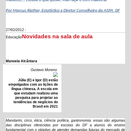
médicos,... Estude o que quiser, mas faça-o com maestria.
Por Marcus Riether, Estatístico e Diretor Conselheiro da ASPA_DF
27/02/2012 -
Novidades na sala de aula
Educação
Manoela Alcântara
Gustavo Moreno
Júlia (E) e Igor (D) estão
empolgados com as lições de
língua chinesa. A escola em
que estudam realizou uma
pesquisa para projetar as
tendências de negócios do
Brasil em 2021
Mandarim, circo, ética, ciência política, gastronomia: essas são algumas
das disciplinas oferecidas por escolas do DF a alunos do ensino
fundamental com o objetivo de atender demandas futuras do mercado de