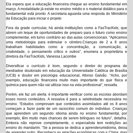
Ela espera que a educação financeira chegue ao ensino fundamental em
março. A modalidade já existe no ensino médio e o material didático para o
fundamental está pronto. A secretaria aguarda uma resposta do Ministério
da Educação para iniciar o projeto
Fora da grade curricular, há ainda instituições como a FasTracKids, que
abrem um leque de oportunidades de preparo para o futuro como ensino
complementar, em turno contrário ao das aulas convencionais. “Aplicamos
uma metodologia para estimular o cérebro.Crianças de 2 a 8 anos
trabalham habilidades como a concentração, a comunicação, a
criatividade, o pensamento crítico e outros”, enumera a proprietária e
diretora da FasTracKids, Vanessa Lacombe
Diversificar o currículo é bom, segundo o diretor do programa de
mestradoe doutorado em educação da Universidade Católica de Brasília
(UCB) e doutor em psicologia educacional, Afonso Galvão. “Acho, por
exemplo, educação financeira muito mais importante do que física e
química para quem não vai utilizar isso na vida profissional”, ressalta.
Porém, ele faz um alerta: é importante verificar como as escolas abordam
esses novos conteúdos. A ressalva é para a seletividade necessária no
ensino. “Estudos comprovam que conteúdos assimilados até os 8 anos
começam a fazer parte de um raciocínio comum do indivíduo. Crianças
que aprendem um segundo idioma ainda no ensino fundamental, por
exemplo, têm muito mais chances de serem bilíngues no futuro”, detalha.
Embora não reprove completamente, o especialista tem restrições ao
ensino do mandarim. “Se a pessoa se dedica a aprenderumidioma, deixa
de aprender outro. Reconheço as relações econômicas com a China, mas