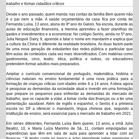
trabalho e formar cidadãos críticos
Desde o ano passado, quem manda nas contas da família Bem querer não
é o pai nem a mãe. A saúde orçamentária da casa fica por conta de
Fernanda Luísa, 13 anos, aluna do 8º ano do Galois. Na escola, durante as
aulas de educação financeira, a menina aprendeu a fazer planilhas de
gastos e investimentos e a economizar. No colégio Seriös, ainda no 5º ano,
Julia Nespoli Dalry, 9, aprende a falar o nome em mandarim e explica que
a cultura da China é diferente da realidade brasileira. As duas fazem parte
de uma nova geração de estudantes das redes pública e particular que
têm aulas de conteúdos cada vez mais diversificados. Com matérias como
gastronomia, circo, teatro, ética, política e outras, os educadores
pretendem formar adultos mais preparados.
Ampliar o currículo convencional de português, matemática, história e
ciências naturais no ensino fundamental é uma nova prática para a
formação de crianças críticas com idades entre 6 a 14 anos. A ideia agora
é pesquisar as demandas da sociedade atual e investir em uma formação
que prepare os pequenos para enfrentar as demandas do mercado de
trabalho, que os capacite a votar, a tomar conta das finanças ou a ter uma
alimentação saudável. Além de inglês e espanhol, o Seriös é a primeira
escola no DF a oferecer o mandarim, língua chinesa que, segundo a
instituição de ensino, será essencial para o mercado de trabalho em 2021.
Em séries diferentes, Fernanda Luísa Bem querer, 13 anos, a irmã Julia
Beatriz, 10, e Maria Luíza Marinho de Sá, 11, contam empolgadas as
experiências que têm em sala de aula para aprender a lidar com as
finanças. “Já tenho conta no banco e acho importante saber manipular o