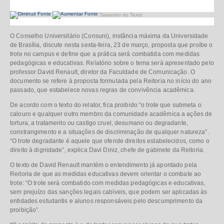
Tamanho do Texto
O Conselho Universitário (Consuni), instância máxima da Universidade
de Brasília, discute nesta sexta-feira, 23 de março, proposta que proíbe o
trote no campus e define que a prática será combatida com medidas
pedagógicas e educativas. Relatório sobre o tema será apresentado pelo
professor David Renault, diretor da Faculdade de Comunicação. O
documento se refere à proposta formulada pela Reitoria no início do ano
passado, que estabelece novas regras de convivência acadêmica.
De acordo com o texto do relator, fica proibido “o trote que submeta o
calouro e qualquer outro membro da comunidade acadêmica a ações de
tortura, a tratamento ou castigo cruel, desumano ou degradante,
constrangimento e a situações de discriminação de qualquer natureza”.
“O trote degradante é aquele que ofende direitos estabelecidos, como o
direito à dignidade”, explica Davi Diniz, chefe de gabinete da Reitoria.
O texto de David Renault mantém o entendimento já apontado pela
Reitoria de que as medidas educativas devem orientar o combate ao
trote: “O trote será combatido com medidas pedagógicas e educativas,
sem prejuízo das sanções legais cabíveis, que podem ser aplicadas às
entidades estudantis e alunos responsáveis pelo descumprimento da
proibição”.