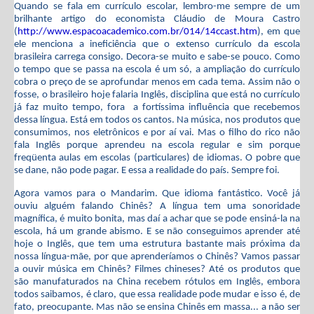
Quando se fala em currículo escolar, lembro-me sempre de um
brilhante artigo do economista Cláudio de Moura Castro
(
http://www.espacoacademico.
com.br/014/14ccast.htm
), em que
ele menciona a ineficiência que o extenso currículo da escola
brasileira carrega consigo. Decora-se muito e sabe-se pouco. Como
o tempo que se passa na escola é um só, a ampliação do currículo
cobra o preço de se aprofundar menos em cada tema. Assim não o
fosse, o brasileiro hoje falaria Inglês, disciplina que está no currículo
já faz muito tempo, fora a fortíssima influência que recebemos
dessa língua. Está em todos os cantos. Na música, nos produtos que
consumimos, nos eletrônicos e por aí vai. Mas o filho do rico não
fala Inglês porque aprendeu na escola regular e sim porque
freqüenta aulas em escolas (particulares) de idiomas. O pobre que
se dane, não pode pagar. E essa a realidade do país. Sempre foi.
Agora vamos para o Mandarim. Que idioma fantástico. Você já
ouviu alguém falando Chinês? A língua tem uma sonoridade
magnífica, é muito bonita, mas daí a achar que se pode ensiná-la na
escola, há um grande abismo. E se não conseguimos aprender até
hoje o Inglês, que tem uma estrutura bastante mais próxima da
nossa língua-mãe, por que aprenderíamos o Chinês? Vamos passar
a ouvir música em Chinês? Filmes chineses? Até os produtos que
são manufaturados na China recebem rótulos em Inglês, embora
todos saibamos, é claro, que essa realidade pode mudar e isso é, de
fato, preocupante. Mas não se ensina Chinês em massa... a não ser