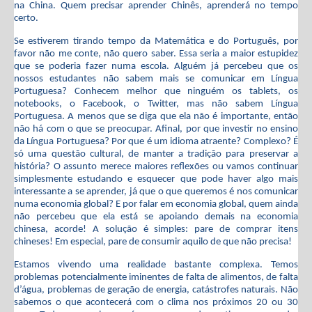
na China. Quem precisar aprender Chinês, aprenderá no tempo
certo.
Se estiverem tirando tempo da Matemática e do Português, por
favor não me conte, não quero saber. Essa seria a maior estupidez
que se poderia fazer numa escola. Alguém já percebeu que os
nossos estudantes não sabem mais se comunicar em Língua
Portuguesa? Conhecem melhor que ninguém os tablets, os
notebooks, o Facebook, o Twitter, mas não sabem Língua
Portuguesa. A menos que se diga que ela não é importante, então
não há com o que se preocupar. Afinal, por que investir no ensino
da Língua Portuguesa? Por que é um idioma atraente? Complexo? É
só uma questão cultural, de manter a tradição para preservar a
história? O assunto merece maiores reflexões ou vamos continuar
simplesmente estudando e esquecer que pode haver algo mais
interessante a se aprender, já que o que queremos é nos comunicar
numa economia global? E por falar em economia global, quem ainda
não percebeu que ela está se apoiando demais na economia
chinesa, acorde! A solução é simples: pare de comprar itens
chineses! Em especial, pare de consumir aquilo de que não precisa!
Estamos vivendo uma realidade bastante complexa. Temos
problemas potencialmente iminentes de falta de alimentos, de falta
d’água, problemas de geração de energia, catástrofes naturais. Não
sabemos o que acontecerá com o clima nos próximos 20 ou 30