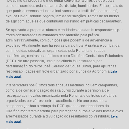
“O espírito da proposta é o de tentar convencer alunos de que trotes
como os ocorridos esta semana são, de fato, humilhantes. Então, mais do
que punir, queremos educar, afinal somos uma instituição educadora”,
explica David Renault. “Agora, tem de ter sanções. Temos de ter meios
de agir com aqueles que continuam insistindo em práticas degradantes”.
Se aprovada a proposta, alunos e entidades estudantis responsáveis por
trotes considerados humilhantes responderão pela prática
administrativamente, com punições que podem ir de advertência a
expulsão. Atualmente, não há regras para o trote. A prática é combatida
com medidas educativas, organizadas pela Reitoria, unidades
acadêmicas, centros acadêmicos e pelo Diretório Central dos Estudantes
(DCE). No ano passado, uma sindicância foi instaurada, por
determinação do reitor José Geraldo de Sousa Junior, para apurar as
responsabilidades em trote organizado por alunos da Agronomia.
Leia
.
mais aqui
Intensificadas nos últimos dois anos, as medidas incluem campanhas,
como a de conscientização dos calouros durante a cerimônia de
recepção aos novatos organizada pela Reitoria, e os trotes solidários
organizados por vários centros acadêmicos. No ano passado, a
campanha ganhou o reforço do DCE, quando coordenadores do
Diretório montaram barreira para proteger calouros alvo das tintas e ovos
arremessados durante a divulgação dos resultados do vestibular.
Leia
.
mais aqui