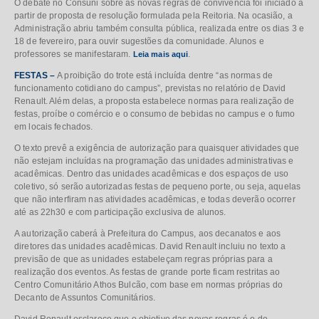
O debate no Consuni sobre as novas regras de convivência foi iniciado a
partir de proposta de resolução formulada pela Reitoria. Na ocasião, a
Administração abriu também consulta pública, realizada entre os dias 3 e
18 de fevereiro, para ouvir sugestões da comunidade. Alunos e
professores se manifestaram.
.
Leia mais aqui
FESTAS –
A proibição do trote está incluída dentre “as normas de
funcionamento cotidiano do campus”, previstas no relatório de David
Renault. Além delas, a proposta estabelece normas para realização de
festas, proíbe o comércio e o consumo de bebidas no campus e o fumo
em locais fechados.
O texto prevê a exigência de autorização para quaisquer atividades que
não estejam incluídas na programação das unidades administrativas e
acadêmicas. Dentro das unidades acadêmicas e dos espaços de uso
coletivo, só serão autorizadas festas de pequeno porte, ou seja, aquelas
que não interfiram nas atividades acadêmicas, e todas deverão ocorrer
até as 22h30 e com participação exclusiva de alunos.
A autorização caberá à Prefeitura do Campus, aos decanatos e aos
diretores das unidades acadêmicas. David Renault incluiu no texto a
previsão de que as unidades estabeleçam regras próprias para a
realização dos eventos. As festas de grande porte ficam restritas ao
Centro Comunitário Athos Bulcão, com base em normas próprias do
Decanto de Assuntos Comunitários.
David Renault esclarece que o objetivo das novas regras é o de