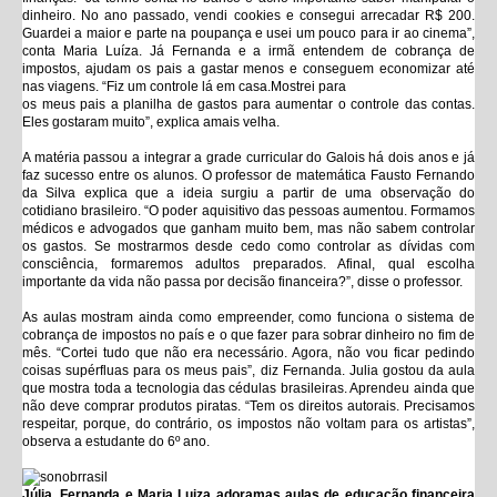
dinheiro. No ano passado, vendi cookies e consegui arrecadar R$ 200.
Guardei a maior e parte na poupança e usei um pouco para ir ao cinema”,
conta Maria Luíza. Já Fernanda e a irmã entendem de cobrança de
impostos, ajudam os pais a gastar menos e conseguem economizar até
nas viagens. “Fiz um controle lá em casa.Mostrei para
os meus pais a planilha de gastos para aumentar o controle das contas.
Eles gostaram muito”, explica amais velha.
A matéria passou a integrar a grade curricular do Galois há dois anos e já
faz sucesso entre os alunos. O professor de matemática Fausto Fernando
da Silva explica que a ideia surgiu a partir de uma observação do
cotidiano brasileiro. “O poder aquisitivo das pessoas aumentou. Formamos
médicos e advogados que ganham muito bem, mas não sabem controlar
os gastos. Se mostrarmos desde cedo como controlar as dívidas com
consciência, formaremos adultos preparados. Afinal, qual escolha
importante da vida não passa por decisão financeira?”, disse o professor.
As aulas mostram ainda como empreender, como funciona o sistema de
cobrança de impostos no país e o que fazer para sobrar dinheiro no fim de
mês. “Cortei tudo que não era necessário. Agora, não vou ficar pedindo
coisas supérfluas para os meus pais”, diz Fernanda. Julia gostou da aula
que mostra toda a tecnologia das cédulas brasileiras. Aprendeu ainda que
não deve comprar produtos piratas. “Tem os direitos autorais. Precisamos
respeitar, porque, do contrário, os impostos não voltam para os artistas”,
observa a estudante do 6º ano.
Júlia, Fernanda e Maria Luiza adoramas aulas de educação financeira