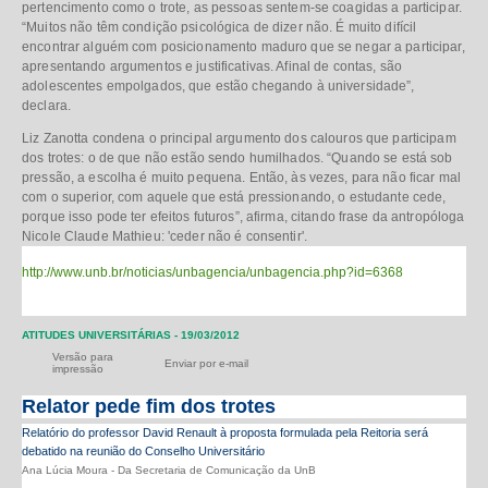
pertencimento como o trote, as pessoas sentem-se coagidas a participar.
“Muitos não têm condição psicológica de dizer não. É muito difícil
encontrar alguém com posicionamento maduro que se negar a participar,
apresentando argumentos e justificativas. Afinal de contas, são
adolescentes empolgados, que estão chegando à universidade”,
declara.
Liz Zanotta condena o principal argumento dos calouros que participam
dos trotes: o de que não estão sendo humilhados. “Quando se está sob
pressão, a escolha é muito pequena. Então, às vezes, para não ficar mal
com o superior, com aquele que está pressionando, o estudante cede,
porque isso pode ter efeitos futuros”, afirma, citando frase da antropóloga
Nicole Claude Mathieu: 'ceder não é consentir'.
http://www.unb.br/noticias/unbagencia/unbagencia.php?id=6368
ATITUDES UNIVERSITÁRIAS - 19/03/2012
Versão para
Enviar por e-mail
impressão
Relator pede fim dos trotes
Relatório do professor David Renault à proposta formulada pela Reitoria será
debatido na reunião do Conselho Universitário
Ana Lúcia Moura
- Da Secretaria de Comunicação da UnB