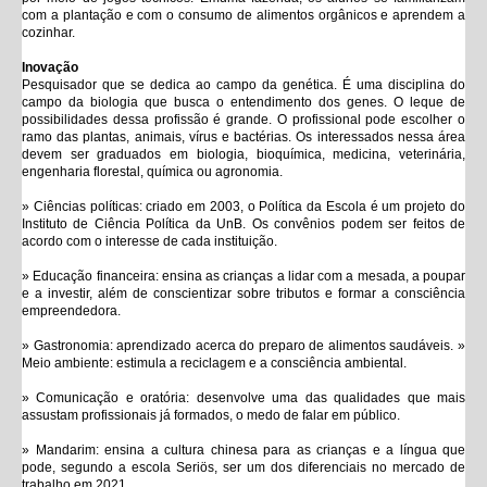
com a plantação e com o consumo de alimentos orgânicos e aprendem a
cozinhar.
Inovação
Pesquisador que se dedica ao campo da genética. É uma disciplina do
campo da biologia que busca o entendimento dos genes. O leque de
possibilidades dessa profissão é grande. O profissional pode escolher o
ramo das plantas, animais, vírus e bactérias. Os interessados nessa área
devem ser graduados em biologia, bioquímica, medicina, veterinária,
engenharia florestal, química ou agronomia.
» Ciências políticas: criado em 2003, o Política da Escola é um projeto do
Instituto de Ciência Política da UnB. Os convênios podem ser feitos de
acordo com o interesse de cada instituição.
» Educação financeira: ensina as crianças a lidar com a mesada, a poupar
e a investir, além de conscientizar sobre tributos e formar a consciência
empreendedora.
» Gastronomia: aprendizado acerca do preparo de alimentos saudáveis. »
Meio ambiente: estimula a reciclagem e a consciência ambiental.
» Comunicação e oratória: desenvolve uma das qualidades que mais
assustam profissionais já formados, o medo de falar em público.
» Mandarim: ensina a cultura chinesa para as crianças e a língua que
pode, segundo a escola Seriös, ser um dos diferenciais no mercado de
trabalho em 2021.