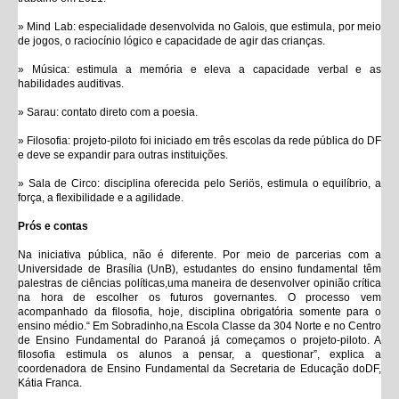
» Mind Lab: especialidade desenvolvida no Galois, que estimula, por meio
de jogos, o raciocínio lógico e capacidade de agir das crianças.
» Música: estimula a memória e eleva a capacidade verbal e as
habilidades auditivas.
» Sarau: contato direto com a poesia.
» Filosofia: projeto-piloto foi iniciado em três escolas da rede pública do DF
e deve se expandir para outras instituições.
» Sala de Circo: disciplina oferecida pelo Seriös, estimula o equilíbrio, a
força, a flexibilidade e a agilidade.
Prós e contas
Na iniciativa pública, não é diferente. Por meio de parcerias com a
Universidade de Brasília (UnB), estudantes do ensino fundamental têm
palestras de ciências políticas,uma maneira de desenvolver opinião crítica
na hora de escolher os futuros governantes. O processo vem
acompanhado da filosofia, hoje, disciplina obrigatória somente para o
ensino médio.“ Em Sobradinho,na Escola Classe da 304 Norte e no Centro
de Ensino Fundamental do Paranoá já começamos o projeto-piloto. A
filosofia estimula os alunos a pensar, a questionar”, explica a
coordenadora de Ensino Fundamental da Secretaria de Educação doDF,
Kátia Franca.