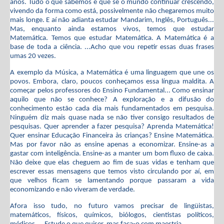
anos. Tudo o que sabemos é que se o mundo continuar crescendo,
vivendo da forma como está, possivelmente não chegaremos muito
mais longe. E aí não adianta estudar Mandarim, Inglês, Português...
Mas, enquanto ainda estamos vivos, temos que estudar
Matemática. Temos que estudar Matemática. A Matemática é a
base de toda a ciência. ...Acho que vou repetir essas duas frases
umas 20 vezes.
A exemplo da Música, a Matemática é uma linguagem que une os
povos. Embora, claro, poucos conheçamos essa língua maldita. A
começar pelos professores do Ensino Fundamental... Como ensinar
aquilo que não se conhece? A exploração e a difusão do
conhecimento estão cada dia mais fundamentados em pesquisa.
Ninguém diz mais quase nada se não tiver consigo resultados de
pesquisas. Quer aprender a fazer pesquisa? Aprenda Matemática!
Quer ensinar Educação Financeira às crianças? Ensine Matemática.
Mas por favor não as ensine apenas a economizar. Ensine-as a
gastar com inteligência. Ensine-as a manter um bom fluxo de caixa.
Não deixe que elas cheguem ao fim de suas vidas e tenham que
escrever essas mensagens que temos visto circulando por aí, em
que velhos ficam se lamentando porque passaram a vida
economizando e não viveram de verdade.
Afora isso tudo, no futuro vamos precisar de lingüistas,
matemáticos, físicos, químicos, biólogos, cientistas políticos,