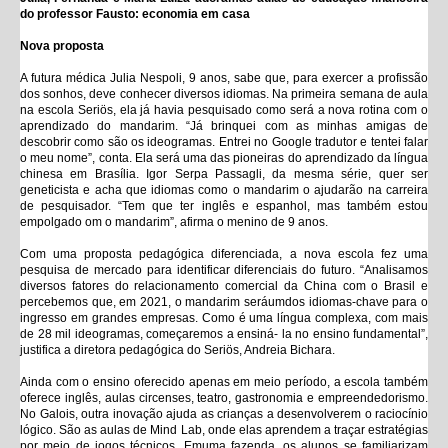
do professor Fausto: economia em casa
Nova proposta
A futura médica Julia Nespoli, 9 anos, sabe que, para exercer a profissão
dos sonhos, deve conhecer diversos idiomas. Na primeira semana de aula
na escola Seriös, ela já havia pesquisado como será a nova rotina com o
aprendizado do mandarim. “Já brinquei com as minhas amigas de
descobrir como são os ideogramas. Entrei no Google tradutor e tentei falar
o meu nome”, conta. Ela será uma das pioneiras do aprendizado da língua
chinesa em Brasília. Igor Serpa Passagli, da mesma série, quer ser
geneticista e acha que idiomas como o mandarim o ajudarão na carreira
de pesquisador. “Tem que ter inglês e espanhol, mas também estou
empolgado om o mandarim”, afirma o menino de 9 anos.
Com uma proposta pedagógica diferenciada, a nova escola fez uma
pesquisa de mercado para identificar diferenciais do futuro. “Analisamos
diversos fatores do relacionamento comercial da China com o Brasil e
percebemos que, em 2021, o mandarim seráumdos idiomas-chave para o
ingresso em grandes empresas. Como é uma língua complexa, com mais
de 28 mil ideogramas, começaremos a ensiná- la no ensino fundamental”,
justifica a diretora pedagógica do Seriös, Andreia Bichara.
Ainda com o ensino oferecido apenas em meio período, a escola também
oferece inglês, aulas circenses, teatro, gastronomia e empreendedorismo.
No Galois, outra inovação ajuda as crianças a desenvolverem o raciocínio
lógico. São as aulas de Mind Lab, onde elas aprendem a traçar estratégias
por meio de jogos técnicos. Emuma fazenda, os alunos se familiarizam