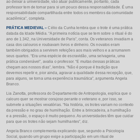
ao deixar a universidade, vão atuar publicamente, portanto, cada
professor tem de tomar para si um pouco dessa responsabilidade. É uma
responsabilidade compartilhada entre todos os membros da comunidade
acadêmica”, completa.
PRÁTICA MEDIEVAL –
Célio da Cunha lembra que o trote é uma prática
datada da Idade Média. “A primeira notícia que se tem sobre o ritual é do
ano de 1.342, na Universidade de Paris”, conta. Os veteranos invadiam a
casa dos calouros e roubavam livros e dinheiro. Os novatos eram
também obrigados a servirem refeições aos mais velhos e a arrumarem
seus quartos. “Era uma espécie de escravidão, uma selvageria, uma
prática condenável”, avalia o professor. “E muitas dessas práticas
chegam aos nossos dias”, lembra. “Não é porque é tradição que
devemos repetir e, pior ainda, agravar a qualidade dessa recepção, que,
para alguns, se torna uma experiência traumática”, argumenta Angela
Branco.
Lia Zanotta, professora do Departamento de Antropologia, explica que o
calouro quer se mostrar corajoso perante o veterano e, por isso, se
submete a situações vexatórias. “Na história, os trotes variam no contexto
da pressão e no grau de humilhação. Entre a brincadeira, a humilhação
e a pressão, o espaço é muito pequeno. As universidades têm que cuidar
para que os trotes não sejam humilhantes”, diz.
Angela Branco complementa explicando que, segundo a Psicologia
Social, quando um grupo exige a participação em um ritual de