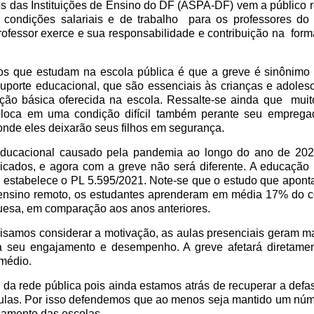
s das Instituições de Ensino do DF (ASPA-DF) vem a público re
 condições salariais e de trabalho
para os professores do
rofessor exerce e sua responsabilidade e contribuição na
for
lhos que estudam na escola pública é que a greve é sinônimo
uporte educacional, que são essenciais às crianças e adoles
ção básica oferecida na escola. Ressalte-se ainda que
muit
oloca em uma condição difícil também perante seu empregad
onde eles deixarão seus filhos em segurança.
educacional causado pela pandemia ao longo do ano de 202
dicados, e agora com a greve não será diferente. A educação
e estabelece o PL 5.595/2021. Note-se que o estudo que apont
o ensino remoto, os estudantes aprenderam em média 17% do 
uesa, em comparação aos anos anteriores.
ecisamos considerar a motivação, as aulas presenciais geram m
a seu engajamento e desempenho. A greve afetará diretamen
médio.
 da rede pública pois ainda estamos atrás de recuperar a de
ulas. Por isso defendemos que ao menos seja mantido um nú
chamento das escolas.