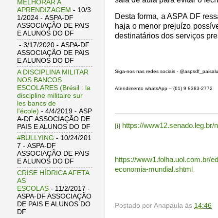
MELHORAR A
APRENDIZAGEM
- 10/3
Desta forma, a ASPA DF ressa
1/2024
- ASPA-DF
ASSOCIAÇÃO DE PAIS
haja o menor prejuízo possív
E ALUNOS DO DF
destinatários dos serviços pr
- 3/17/2020
- ASPA-DF
ASSOCIAÇÃO DE PAIS
E ALUNOS DO DF
A DISCIPLINA MILITAR
Siga-nos nas redes sociais - @aspsdf_paisal
NOS BANCOS
ESCOLARES (Brésil : la
Atendimento whatsApp – (61) 9 8383-2772
discipline militaire sur
les bancs de
l'école)
- 4/4/2019
- ASP
A-DF ASSOCIAÇÃO DE
https://www12.senado.leg.br/n
PAIS E ALUNOS DO DF
[i]
#BULLYING
- 10/24/201
7
- ASPA-DF
ASSOCIAÇÃO DE PAIS
https://www1.folha.uol.com.br/
E ALUNOS DO DF
economia-mundial.shtml
CRISE HÍDRICA AFETA
AS
ESCOLAS
- 11/2/2017
-
ASPA-DF ASSOCIAÇÃO
DE PAIS E ALUNOS DO
Postado por
Anapaula
às
14:46
DF