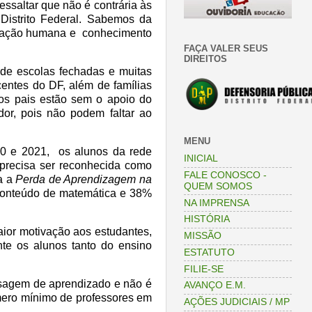
ssaltar que não é contrária às
 Distrito Federal. Sabemos da
mação humana e
conhecimento
FAÇA VALER SEUS
DIREITOS
 de escolas fechadas e muitas
centes do DF, além de famílias
os pais estão sem o apoio do
or, pois não podem faltar ao
MENU
0 e 2021,
os alunos da rede
INICIAL
 precisa ser reconhecida como
FALE CONOSCO -
a a
Perda de Aprendizagem na
QUEM SOMOS
conteúdo de matemática e 38%
NA IMPRENSA
HISTÓRIA
aior motivação aos estudantes,
MISSÃO
te os alunos tanto do ensino
ESTATUTO
FILIE-SE
fasagem de aprendizado e não é
AVANÇO E.M.
mero mínimo de professores em
AÇÕES JUDICIAIS / MP