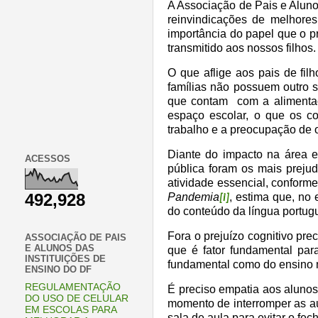
A Associação de Pais e Aluno
reinvindicações de melhores
importância do papel que o p
transmitido aos nossos filhos.
O que aflige aos pais de fi
famílias não possuem outro s
que contam
com a alimenta
espaço escolar, o que os c
trabalho e a preocupação de 
Diante do impacto na área 
ACESSOS
pública foram os mais preju
atividade essencial, conform
492,928
Pandemia
, estima que, n
[i]
do conteúdo da língua portug
Fora o prejuízo cognitivo pr
ASSOCIAÇÃO DE PAIS
E ALUNOS DAS
que é fator fundamental par
INSTITUIÇÕES DE
fundamental como do ensino 
ENSINO DO DF
REGULAMENTAÇÃO
É preciso empatia aos alunos
DO USO DE CELULAR
momento de interromper as a
EM ESCOLAS PARA
sala de aula para evitar o fe