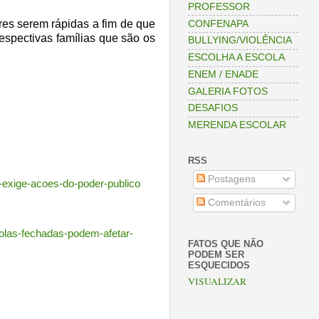
PROFESSOR
res serem rápidas a fim de que
CONFENAPA
espectivas famílias que são os
BULLYING/VIOLÊNCIA
ESCOLHA A ESCOLA
ENEM / ENADE
GALERIA FOTOS
DESAFIOS
MERENDA ESCOLAR
RSS
Postagens
e-exige-acoes-do-poder-publico
Comentários
olas-fechadas-podem-afetar-
FATOS QUE NÃO
PODEM SER
ESQUECIDOS
VISUALIZAR