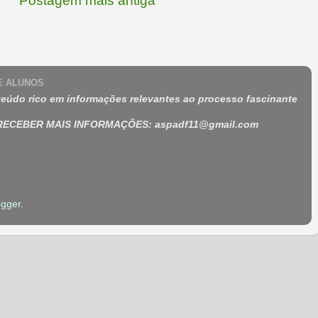
Postagem mais antiga
 E ALUNOS
eúdo rico em informações relevantes ao processo fascinante
 RECEBER MAIS INFORMAÇÕES
:
aspadf11@gmail.com
ogger
.