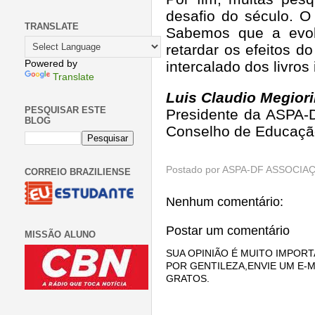
desafio do século. O
TRANSLATE
Sabemos que a evol
retardar os efeitos d
Powered by
intercalado dos livro
Translate
Luis Claudio Megior
PESQUISAR ESTE
Presidente da ASPA-
BLOG
Conselho de Educaçã
Postado por
ASPA-DF ASSOCIAÇ
CORREIO BRAZILIENSE
Nenhum comentário:
Postar um comentário
MISSÃO ALUNO
SUA OPINIÃO É MUITO IMPORT
POR GENTILEZA,ENVIE UM E-M
GRATOS.