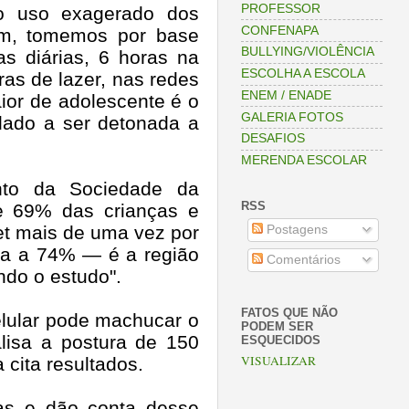
PROFESSOR
ao uso exagerado dos
CONFENAPA
im, tomemos por base
BULLYING/VIOLÊNCIA
 diárias, 6 horas na
ESCOLHA A ESCOLA
as de lazer, nas redes
ENEM / ENADE
ior de adolescente é o
GALERIA FOTOS
dado a ser detonada a
DESAFIOS
MERENDA ESCOLAR
to da Sociedade da
RSS
de 69% das crianças e
net mais de uma vez por
Postagens
ega a 74% — é a região
Comentários
ndo o estudo".
FATOS QUE NÃO
celular pode machucar o
PODEM SER
alisa a postura de 150
ESQUECIDOS
VISUALIZAR
cita resultados.
das e dão conta desse