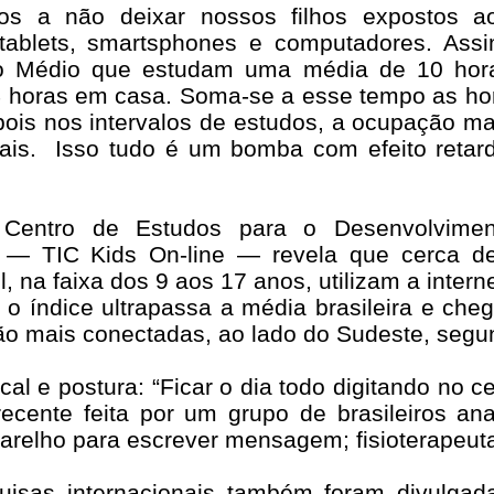
dos a não deixar nossos filhos expostos 
ablets, smartsphones e computadores. Ass
o Médio que estudam uma média de 10 horas
4 horas em casa. Soma-se a esse tempo as hor
pois nos intervalos de estudos, a ocupação ma
ais.
Isso tudo é um bomba com efeito retar
entro de Estudos para o Desenvolvimen
r) — TIC Kids On-line — revela que cerca 
l, na faixa dos 9 aos 17 anos, utilizam a inter
 o índice ultrapassa a média brasileira e ch
ão mais conectadas, ao lado do Sudeste, segu
cal e postura: “Ficar o dia todo digitando no 
ecente feita por um grupo de brasileiros an
relho para escrever mensagem; fisioterapeuta 
quisas internacionais também foram divulga