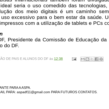
 ideal seria o uso comedido das tecnologias
ução dos meio digitais é um caminho sem
o uso excessivo para o bem estar da saúde. U
s impressos com a utilização de tablets e PCs
in
DF, Presidente da Comissão de Educação d
o do DF.
ÃO DE PAIS E ALUNOS DO DF
às
12:38
ANTE PARA A ASPA.
AIL PARA: aspadf11@gmail.com PARA FUTUROS CONTATOS.