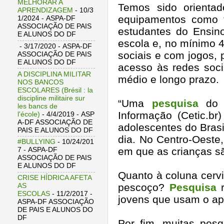
MELHORAR A
Temos sido orienta
APRENDIZAGEM
- 10/3
equipamentos como t
1/2024
- ASPA-DF
ASSOCIAÇÃO DE PAIS
estudantes do Ensin
E ALUNOS DO DF
escola e, no mínimo 
- 3/17/2020
- ASPA-DF
sociais e com jogos, 
ASSOCIAÇÃO DE PAIS
E ALUNOS DO DF
acesso às redes soci
A DISCIPLINA MILITAR
médio e longo prazo.
NOS BANCOS
ESCOLARES (Brésil : la
discipline militaire sur
“Uma
pesquisa
do C
les bancs de
Informação (Cetic.b
l'école)
- 4/4/2019
- ASP
A-DF ASSOCIAÇÃO DE
adolescentes do Brasi
PAIS E ALUNOS DO DF
dia. No Centro-Oeste,
#BULLYING
- 10/24/201
em que as crianças s
7
- ASPA-DF
ASSOCIAÇÃO DE PAIS
E ALUNOS DO DF
Quanto à coluna cervi
CRISE HÍDRICA AFETA
pescoço?
Pesquisa
r
AS
ESCOLAS
- 11/2/2017
-
jovens que usam o apa
ASPA-DF ASSOCIAÇÃO
DE PAIS E ALUNOS DO
DF
Por fim, muitas pes