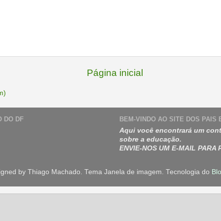
Página inicial
m)
O DO DF
BEM-VINDO AO SITE DOS PAIS
Aqui você encontrará um cont
sobre a educação.
ENVIE-NOS UM E-MAIL PARA
igned by Thiago Machado. Tema Janela de imagem. Tecnologia do
Bl