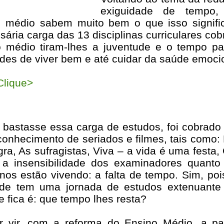
exiguidade de tempo,
o médio sabem muito bem o que isso signifi
sária carga das 13 disciplinas curriculares c
o médio tiram-lhes a juventude e o tempo 
es de viver bem e até cuidar da saúde emocion
lique>
 bastasse essa carga de estudos, foi cobrado
conhecimento de seriados e filmes, tais como:
ra, As sufragistas, Viva – a vida é uma festa
 a insensibilidade dos examinadores quan
os estão vivendo: a falta de tempo. Sim, poi
de tem uma jornada de estudos extenuante
e fica é: que tempo lhes resta?
r vir, com a reforma do Ensino Médio, a pa