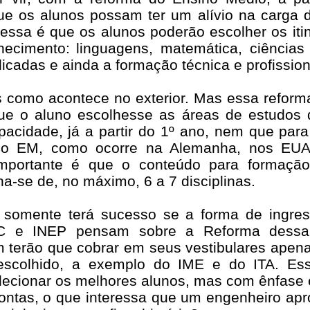
e os alunos possam ter um alívio na carga 
ssa é que os alunos poderão escolher os itin
hecimento:
linguagens, matemática, ciências
icadas e ainda a formação técnica e profission
 como acontece no exterior. Mas essa reforma
ue o aluno escolhesse as áreas de estudos q
acidade, já a partir do 1º ano, nem que para
o EM, como ocorre na Alemanha, nos EUA 
importante é que o conteúdo para formação
ha-se de, no máximo, 6 a 7 disciplinas.
 somente terá sucesso se a forma de ingres
 e INEP pensam sobre a Reforma dessa E
 terão que cobrar em seus vestibulares apen
scolhido, a exemplo do IME e do ITA. Esse
elecionar os melhores alunos, mas com ênfase
contas, o que interessa que um engenheiro ap