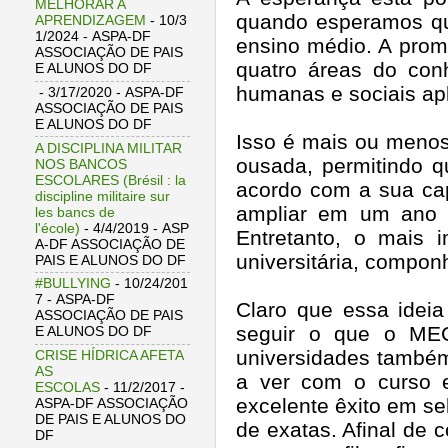
MELHORAR A
quando esperamos qu
APRENDIZAGEM
- 10/3
1/2024
- ASPA-DF
ensino médio. A prome
ASSOCIAÇÃO DE PAIS
quatro áreas do con
E ALUNOS DO DF
humanas e sociais apl
- 3/17/2020
- ASPA-DF
ASSOCIAÇÃO DE PAIS
E ALUNOS DO DF
Isso é mais ou menos
A DISCIPLINA MILITAR
ousada, permitindo q
NOS BANCOS
ESCOLARES (Brésil : la
acordo com a sua cap
discipline militaire sur
ampliar em um ano 
les bancs de
l'école)
- 4/4/2019
- ASP
Entretanto, o mais 
A-DF ASSOCIAÇÃO DE
universitária, compon
PAIS E ALUNOS DO DF
#BULLYING
- 10/24/201
7
- ASPA-DF
Claro que essa ideia
ASSOCIAÇÃO DE PAIS
seguir o que o MEC
E ALUNOS DO DF
universidades também
CRISE HÍDRICA AFETA
AS
a ver com o curso e
ESCOLAS
- 11/2/2017
-
excelente êxito em s
ASPA-DF ASSOCIAÇÃO
DE PAIS E ALUNOS DO
de exatas. Afinal de 
DF