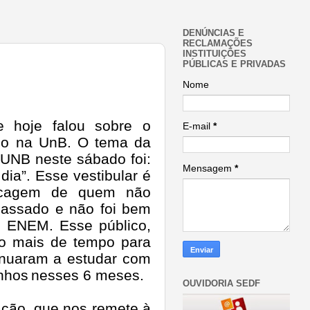
DENÚNCIAS E
RECLAMAÇÕES
INSTITUIÇÕES
PÚBLICAS E PRIVADAS
Nome
 hoje falou sobre o
E-mail
*
ano na UnB. O tema da
 UNB neste sábado foi:
Mensagem
*
dia”. Esse vestibular é
scagem de quem não
passado e não foi bem
o ENEM. Esse público,
co mais de tempo para
tinuaram a estudar com
inhos
nesses 6 meses.
OUVIDORIA SEDF
ação, que nos remete à