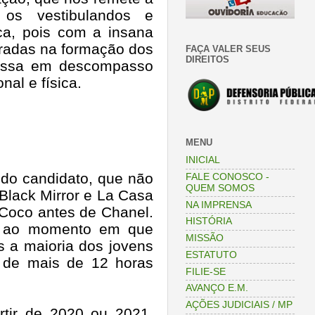
 os vestibulandos e
ca, pois com a insana
obradas na formação dos
FAÇA VALER SEUS
DIREITOS
passa em descompasso
al e física.
MENU
INICIAL
 do candidato, que não
FALE CONOSCO -
QUEM SOMOS
 Black Mirror e La Casa
NA IMPRENSA
, Coco antes de Chanel.
HISTÓRIA
to ao momento em que
MISSÃO
s a maioria dos jovens
ESTATUTO
 de mais de 12 horas
FILIE-SE
AVANÇO E.M.
AÇÕES JUDICIAIS / MP
rtir de 2020 ou 2021,