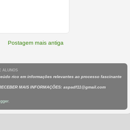
Postagem mais antiga
 E ALUNOS
eúdo rico em informações relevantes ao processo fascinante
 RECEBER MAIS INFORMAÇÕES
:
aspadf11@gmail.com
ogger
.