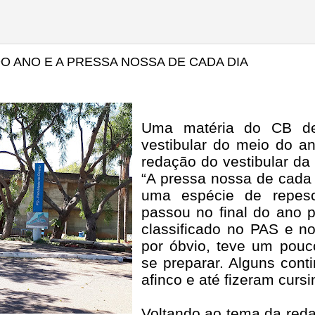
O ANO E A PRESSA NOSSA DE CADA DIA
Uma matéria do CB de
vestibular do meio do 
redação do vestibular da
“A pressa nossa de cada 
uma espécie de repe
passou no final do ano 
classificado no PAS e n
por óbvio, teve um pou
se preparar. Alguns con
afinco e até fizeram curs
Voltando ao tema da red