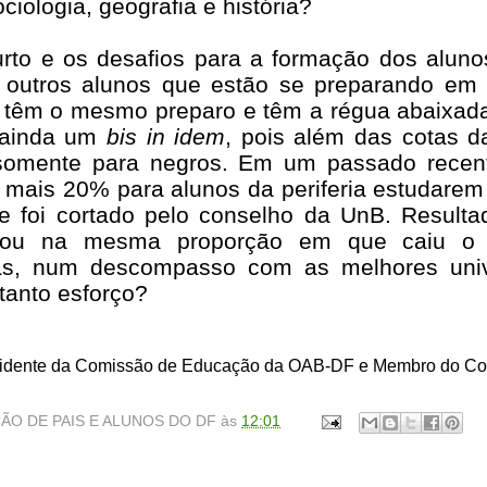
ociologia, geografia e história?
urto e os desafios para a formação dos alun
outros alunos que estão se preparando em 
têm o mesmo preparo e têm a régua abaixada 
á ainda um
bis in idem
, pois além das cotas da
omente para negros. Em um passado recente
ais 20% para alunos da periferia estudarem 
e foi cortado pelo conselho da UnB. Resulta
ntou na mesma proporção em que caiu o 
cas, num descompasso com as melhores uni
tanto esforço?
sidente da Comissão de Educação da OAB-DF e Membro do C
ÃO DE PAIS E ALUNOS DO DF
às
12:01