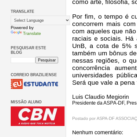
como arte, filosofia, s
TRANSLATE
Por fim, o tempo é c
concorrem mais com 
Powered by
com aqueles que não 
Translate
raciais e sociais. H
UnB, a cota de 5% s
PESQUISAR ESTE
também um bônus de m
BLOG
nessas regiões, o qu
concorrência aume
universidades públi
CORREIO BRAZILIENSE
Será que vale a pena 
Luis Claudio Megiorin
MISSÃO ALUNO
Presidente da ASPA-DF, Pre
Postado por
ASPA-DF ASSOCIAÇ
Nenhum comentário: