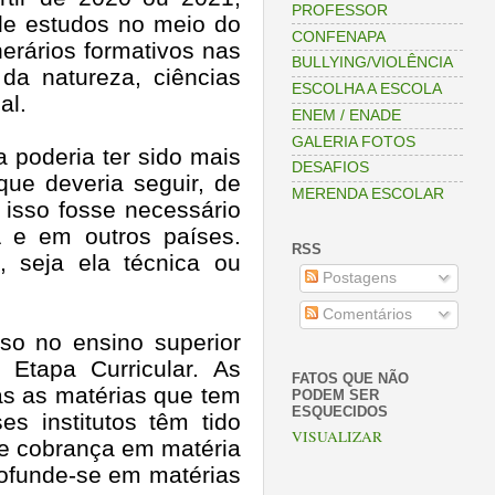
PROFESSOR
de estudos no meio do
CONFENAPA
erários formativos nas
BULLYING/VIOLÊNCIA
 da natureza, ciências
ESCOLHA A ESCOLA
al.
ENEM / ENADE
GALERIA FOTOS
 poderia ter sido mais
DESAFIOS
ue deveria seguir, de
MERENDA ESCOLAR
 isso fosse necessário
e em outros países.
RSS
, seja ela técnica ou
Postagens
Comentários
so no ensino superior
tapa Curricular. As
FATOS QUE NÃO
as as matérias que tem
PODEM SER
ESQUECIDOS
s institutos têm tido
VISUALIZAR
 e cobrança em matéria
rofunde-se em matérias