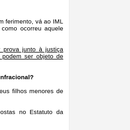
 ferimento, vá ao IML
a como ocorreu aquele
 prova junto à justiça
o podem ser objeto de
infracional?
eus filhos menores de
ostas no Estatuto da