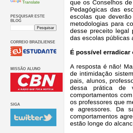
que os Conselhos de 
Translate
Pedagógicas das esc
escolas que deverão
PESQUISAR ESTE
BLOG
metodologias para co
desse preceito legal
das escolas públicas 
CORREIO BRAZILIENSE
É possível erradicar 
A resposta é não! Mas
MISSÃO ALUNO
de intimidação siste
pais, alunos, profess
dessa prática de v
comportamentos com r
os professores que me
SIGA
e agressores. Da s
comportamentos agres
estão longe do alcanc