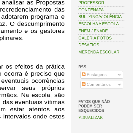
analisar as Propostas
PROFESSOR
 recredenciamento das
CONFENAPA
 adotarem programa e
BULLYING/VIOLÊNCIA
paz. O descumprimento
ESCOLHA A ESCOLA
ciamento e os gestores
ENEM / ENADE
plinares.
GALERIA FOTOS
DESAFIOS
MERENDA ESCOLAR
 os efeitos da prática
RSS
o ocorra é preciso que
Postagens
 eventuais ocorrências
Comentários
ervar seus próprios
irmãos. Na escola, são
, das eventuais vítimas
FATOS QUE NÃO
PODEM SER
em estar atentos aos
ESQUECIDOS
 intervalos onde estes
VISUALIZAR