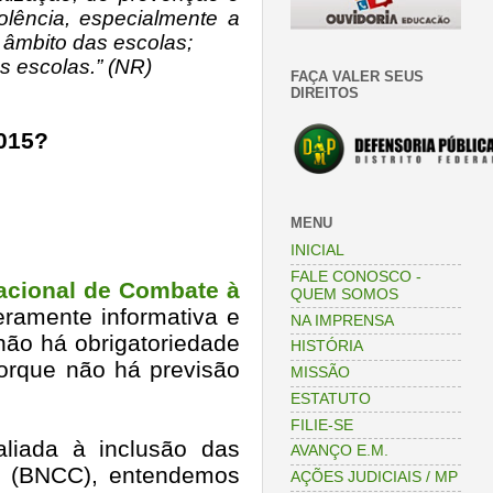
olência, especialmente a
o âmbito das escolas;
s escolas.” (NR)
FAÇA VALER SEUS
DIREITOS
2015?
MENU
INICIAL
FALE CONOSCO -
Nacional de Combate à
QUEM SOMOS
ramente informativa e
NA IMPRENSA
 não há obrigatoriedade
HISTÓRIA
orque não há previsão
MISSÃO
ESTATUTO
FILIE-SE
aliada à inclusão das
AVANÇO E.M.
m (BNCC), entendemos
AÇÕES JUDICIAIS / MP