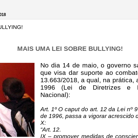
018
ULLYING!
MAIS UMA LEI SOBRE BULLYING!
No dia 14 de maio, o governo s
que visa dar suporte ao combate
13.663/2018, a qual, na prática, 
1996 (Lei de Diretrizes e
Nacional):
Art. 1º O caput do art. 12 da Lei nº
de 1996, passa a vigorar acrescido d
X:
“Art. 12.
IX – promover medidas de conscien