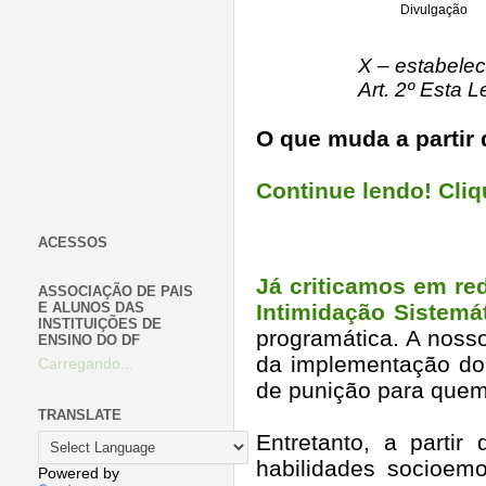
Divulgação
X – estabelec
Art. 2º Esta 
O que muda a partir 
Continue lendo! Cli
ACESSOS
Já criticamos em red
ASSOCIAÇÃO DE PAIS
E ALUNOS DAS
Intimidação Sistemát
INSTITUIÇÕES DE
programática. A nosso
ENSINO DO DF
da implementação do 
Carregando...
de punição para quem
TRANSLATE
Entretanto, a partir
habilidades socioem
Powered by