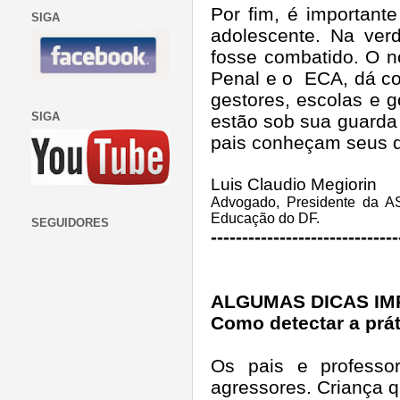
Por fim, é important
SIGA
adolescente. Na verd
fosse combatido. O no
Penal e o
ECA, dá con
gestores, escolas e g
SIGA
estão sob sua guarda 
pais conheçam seus di
Luis Claudio Megiorin
Advogado, Presidente da 
Educação do DF.
SEGUIDORES
------------------------------
ALGUMAS DICAS I
Como detectar a prát
Os pais e professo
agressores. Criança q