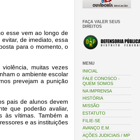
FAÇA VALER SEUS
DIREITOS
mo esse vem ao longo de
evitar, de imediato, essa
sposta para o momento, o
MENU
 violência, muitas vezes
INICIAL
tenham o ambiente escolar
FALE CONOSCO -
ernos prevejam a punição
QUEM SOMOS
NA IMPRENSA
HISTÓRIA
, os pais de alunos devem
MISSÃO
te que poderão avaliar,
ESTATUTO
os às vítimas. Também a
FILIE-SE
essores e as instituições
AVANÇO E.M.
AÇÕES JUDICIAIS / MP