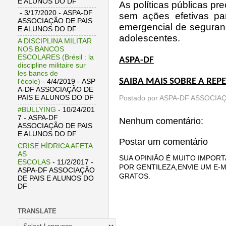
E ALUNOS DO DF
As políticas públicas p
- 3/17/2020
- ASPA-DF
sem ações efetivas pa
ASSOCIAÇÃO DE PAIS
emergencial de seguranç
E ALUNOS DO DF
adolescentes.
A DISCIPLINA MILITAR
NOS BANCOS
ESCOLARES (Brésil : la
ASPA-DF
discipline militaire sur
les bancs de
SAIBA MAIS SOBRE A
REPE
l'école)
- 4/4/2019
- ASP
A-DF ASSOCIAÇÃO DE
PAIS E ALUNOS DO DF
Postado por
ASPA-DF ASSOCIAÇ
#BULLYING
- 10/24/201
7
- ASPA-DF
Nenhum comentário:
ASSOCIAÇÃO DE PAIS
E ALUNOS DO DF
Postar um comentário
CRISE HÍDRICA AFETA
AS
SUA OPINIÃO É MUITO IMPORT
ESCOLAS
- 11/2/2017
-
POR GENTILEZA,ENVIE UM E-M
ASPA-DF ASSOCIAÇÃO
GRATOS.
DE PAIS E ALUNOS DO
DF
TRANSLATE