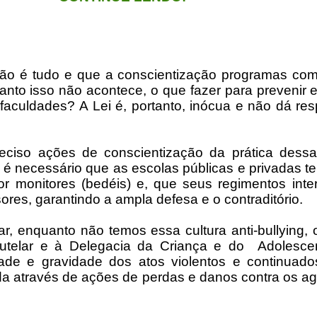
o é tudo e que a conscientização programas co
o isso não acontece, o que fazer para prevenir e 
e faculdades?
A Lei é, portanto,
inócua e não dá re
reciso ações de conscientização da prática dessa
 é necessário que as escolas públicas e privadas 
por monitores (bedéis) e, que seus regimentos int
res, garantindo a ampla defesa e o contraditório.
gar, enquanto não temos essa cultura anti-bullying
utelar e à Delegacia da Criança e do
Adolescen
dade e gravidade dos atos violentos e continuad
ada
através de ações de perdas e danos contra os agr