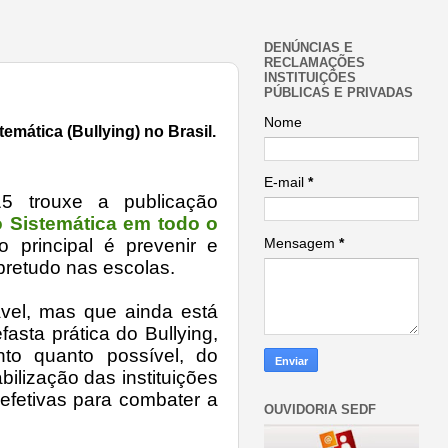
DENÚNCIAS E
RECLAMAÇÕES
INSTITUIÇÕES
PÚBLICAS E PRIVADAS
Nome
emática (Bullying) no Brasil.
E-mail
*
5 trouxe a publicação
 Sistemática em todo o
o principal é
prevenir e
Mensagem
*
obretudo nas escolas.
ável, mas que ainda está
fasta prática do Bullying,
anto quanto possível, do
ilização das instituições
 efetivas para combater a
OUVIDORIA SEDF