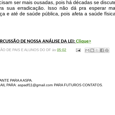
recisam ser mais ousadas, pois há décadas se discut
ra sua erradicação. Isso não dá pra esperar m
a e até de saúde pública, pois afeta a saúde físic
RCUSSÃO DE NOSSA ANÁLISE DA LEI:
Clique>
ÃO DE PAIS E ALUNOS DO DF
às
05:02
ANTE PARA A ASPA.
AIL PARA: aspadf11@gmail.com PARA FUTUROS CONTATOS.