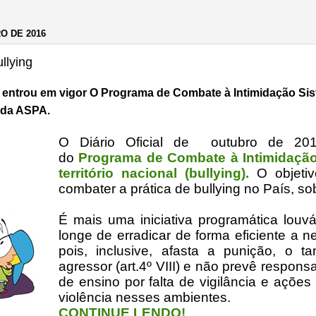
O DE 2016
llying
o, entrou em vigor O Programa de Combate à Intimidação Sist
s da ASPA.
O Diário Oficial de outubro de 201
do
Programa de Combate à Intimidação
território nacional (bullying).
O objetiv
combater a prática de bullying no País, s
É mais uma iniciativa programática louv
longe de erradicar de forma eficiente a ne
pois, inclusive, afasta a punição, o t
agressor (art.4º VIII)
e não prevê responsab
de ensino por falta de vigilância e ações
violência nesses ambientes.
CONTINUE LENDO!