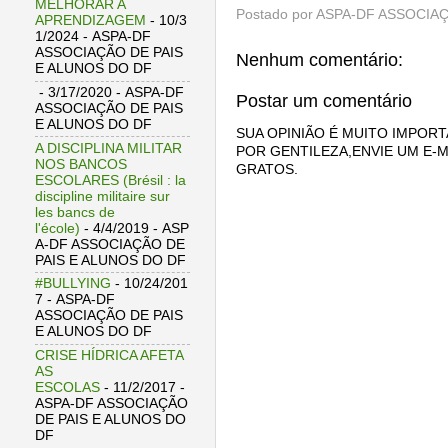
MELHORAR A
Postado por
ASPA-DF ASSOCIAÇ
APRENDIZAGEM
- 10/3
1/2024
- ASPA-DF
ASSOCIAÇÃO DE PAIS
Nenhum comentário:
E ALUNOS DO DF
- 3/17/2020
- ASPA-DF
Postar um comentário
ASSOCIAÇÃO DE PAIS
E ALUNOS DO DF
SUA OPINIÃO É MUITO IMPORT
A DISCIPLINA MILITAR
POR GENTILEZA,ENVIE UM E-M
NOS BANCOS
GRATOS.
ESCOLARES (Brésil : la
discipline militaire sur
les bancs de
l'école)
- 4/4/2019
- ASP
A-DF ASSOCIAÇÃO DE
PAIS E ALUNOS DO DF
#BULLYING
- 10/24/201
7
- ASPA-DF
ASSOCIAÇÃO DE PAIS
E ALUNOS DO DF
CRISE HÍDRICA AFETA
AS
ESCOLAS
- 11/2/2017
-
ASPA-DF ASSOCIAÇÃO
DE PAIS E ALUNOS DO
DF