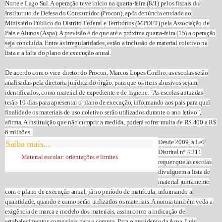
Norte e Lago Sul. A operação teve início na quarta-feira (8/1) pelos fiscais do
Institututo de Defesa do Consumidor (Procon), após denúncia enviada ao
Ministério Público do Distrito Federal e Territórios (MPDFT) pela Associação de
Pais e Alunos (Aspa). A previsão é de que até a próxima quarta-feira (15) a operação
seja concluída. Entre as irregularidades, estão a inclusão de material coletivo na
lista e a falta do plano de execução anual.
De acordo com o vice-diretor do Procon, Marcos Lopes Coelho, as escolas serão
analisadas pela diretoria jurídica do órgão, para que os itens abusivos sejam
identificados, como material de expediente e de higiene. "As escolas autuadas
terão 10 dias para apresentar o plano de execução, informando aos pais para qual
finalidade os materiais de uso coletivo serão utilizados durante o ano letivo",
afirma. A instituição que não cumprir a medida, poderá sofrer multa de R$ 400 a R$
6 milhões.
Desde 2009, a Lei
Saiba mais...
Distrital nº 4.311
Material escolar: orientações e limites
requer que as escolas
divulguem a lista de
material juntamente
com o plano de execução anual, já no período de matrícula, informando a
quantidade, quando e como serão utilizados os materiais. A norma também veda a
exigência de marca e modelo dos materiais, assim como a indicação de
estabelecimentos comerciais para a compra. Para o presidente da Aspa, Luis