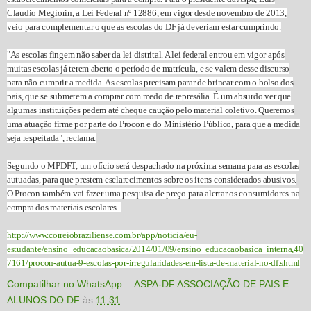
Claudio Megiorin, a Lei Federal nº 12886, em vigor desde novembro de 2013,
veio para complementar o que as escolas do DF já deveriam estar cumprindo.
"As escolas fingem não saber da lei distrital. A lei federal entrou em vigor após
muitas escolas já terem aberto o período de matrícula, e se valem desse discurso
para não cumprir a medida. As escolas precisam parar de brincar com o bolso dos
pais, que se submetem a comprar com medo de represália. É um absurdo ver que
algumas instituições pedem até cheque caução pelo material coletivo. Queremos
uma atuação firme por parte do Procon e do Ministério Público, para que a medida
seja respeitada", reclama.
Segundo o MPDFT, um ofício será despachado na próxima semana para as escolas
autuadas, para que prestem esclarecimentos sobre os itens considerados abusivos.
O Procon também vai fazer uma pesquisa de preço para alertar os consumidores na
compra dos materiais escolares.
http://www.correiobraziliense.com.br/app/noticia/eu-
estudante/ensino_educacaobasica/2014/01/09/ensino_educacaobasica_interna,40
7161/procon-autua-9-escolas-por-irregularidades-em-lista-de-material-no-df.shtml
Compatilhar no WhatsApp
ASPA-DF ASSOCIAÇÃO DE PAIS E
ALUNOS DO DF
às
11:31