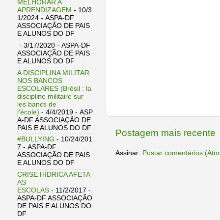
MELHORAR A
APRENDIZAGEM
- 10/3
1/2024
- ASPA-DF
ASSOCIAÇÃO DE PAIS
E ALUNOS DO DF
- 3/17/2020
- ASPA-DF
ASSOCIAÇÃO DE PAIS
E ALUNOS DO DF
A DISCIPLINA MILITAR
NOS BANCOS
ESCOLARES (Brésil : la
discipline militaire sur
les bancs de
l'école)
- 4/4/2019
- ASP
A-DF ASSOCIAÇÃO DE
PAIS E ALUNOS DO DF
Postagem mais recente
#BULLYING
- 10/24/201
7
- ASPA-DF
Assinar:
Postar comentários (Ato
ASSOCIAÇÃO DE PAIS
E ALUNOS DO DF
CRISE HÍDRICA AFETA
AS
ESCOLAS
- 11/2/2017
-
ASPA-DF ASSOCIAÇÃO
DE PAIS E ALUNOS DO
DF