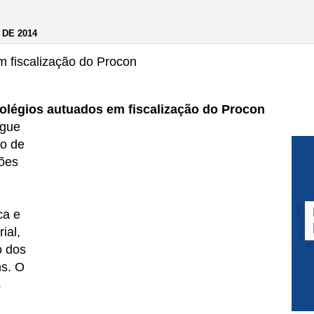
 DE 2014
 fiscalização do Procon
olégios autuados
em fiscalização do Procon
egue
o de
ções
ca e
ial,
o dos
ns. O
s