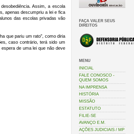
desobediência. Assim, a escola
s, apenas descumpriu a lei e fica
alunos das escolas privadas vão
FAÇA VALER SEUS
DIREITOS
a que pariu um rato”, como diria
es, caso contrário, terá sido um
se espera de uma lei que não deve
MENU
INICIAL
FALE CONOSCO -
QUEM SOMOS
NA IMPRENSA
HISTÓRIA
MISSÃO
ESTATUTO
FILIE-SE
AVANÇO E.M.
AÇÕES JUDICIAIS / MP