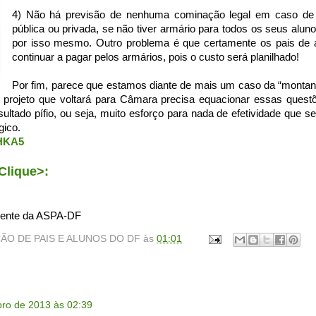
4) Não há previsão de nenhuma cominação legal em caso de 
pública ou privada, se não tiver armário para todos os seus aluno
por isso mesmo. Outro problema é que certamente os pais de 
continuar a pagar pelos armários, pois o custo será planilhado!
Por fim, parece que estamos diante de mais um caso da “montanh
 projeto que voltará para Câmara precisa equacionar essas questõ
ultado pífio, ou seja, muito esforço para nada de efetividade que 
gico.
LHKA5
Clique>:
dente da ASPA-DF
ÃO DE PAIS E ALUNOS DO DF
às
01:01
ro de 2013 às 02:39