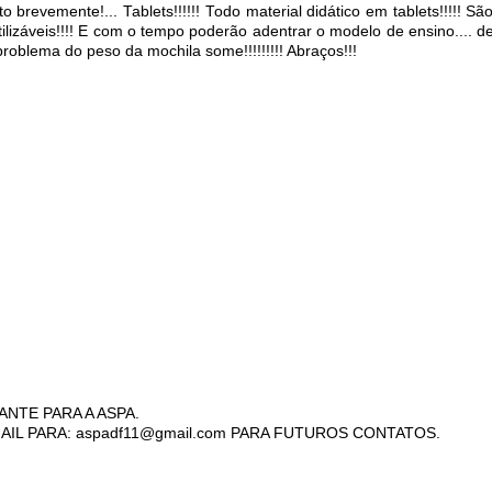
to brevemente!... Tablets!!!!!! Todo material didático em tablets!!!!! 
-utilizáveis!!!! E com o tempo poderão adentrar o modelo de ensino.... d
 problema do peso da mochila some!!!!!!!!! Abraços!!!
ANTE PARA A ASPA.
AIL PARA: aspadf11@gmail.com PARA FUTUROS CONTATOS.