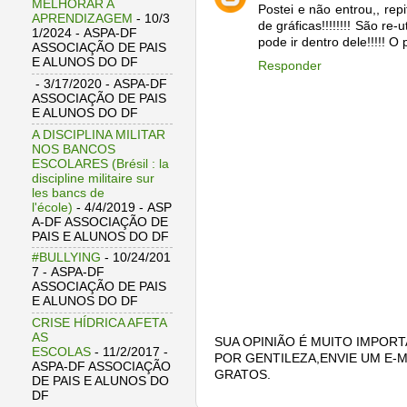
MELHORAR A
Postei e não entrou,, repi
APRENDIZAGEM
- 10/3
de gráficas!!!!!!!! São re
1/2024
- ASPA-DF
pode ir dentro dele!!!!! O
ASSOCIAÇÃO DE PAIS
E ALUNOS DO DF
Responder
- 3/17/2020
- ASPA-DF
ASSOCIAÇÃO DE PAIS
E ALUNOS DO DF
A DISCIPLINA MILITAR
NOS BANCOS
ESCOLARES (Brésil : la
discipline militaire sur
les bancs de
l'école)
- 4/4/2019
- ASP
A-DF ASSOCIAÇÃO DE
PAIS E ALUNOS DO DF
#BULLYING
- 10/24/201
7
- ASPA-DF
ASSOCIAÇÃO DE PAIS
E ALUNOS DO DF
CRISE HÍDRICA AFETA
AS
SUA OPINIÃO É MUITO IMPORT
ESCOLAS
- 11/2/2017
-
POR GENTILEZA,ENVIE UM E-M
ASPA-DF ASSOCIAÇÃO
GRATOS.
DE PAIS E ALUNOS DO
DF