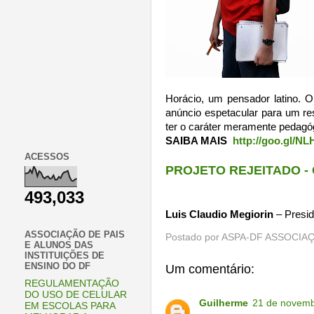
Horácio, um pensador latino. O
anúncio espetacular para um res
ter o caráter meramente pedagó
SAIBA MAIS
http://goo.gl/N
ACESSOS
PROJETO REJEITADO - 
493,033
Luis Claudio Megiorin
– Presi
ASSOCIAÇÃO DE PAIS
Postado por
ASPA-DF ASSOCIAÇ
E ALUNOS DAS
INSTITUIÇÕES DE
ENSINO DO DF
Um comentário:
REGULAMENTAÇÃO
DO USO DE CELULAR
Guilherme
21 de novemb
EM ESCOLAS PARA