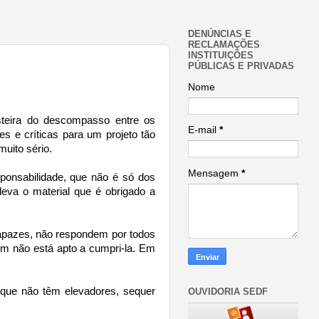
DENÚNCIAS E
RECLAMAÇÕES
INSTITUIÇÕES
PÚBLICAS E PRIVADAS
Nome
esteira do descompasso entre os
E-mail
*
s e críticas para um projeto tão
muito sério.
Mensagem
*
ponsabilidade, que não é só dos
eva o material que é obrigado a
capazes, não respondem por todos
em não está apto a cumpri-la. Em
 que não têm elevadores, sequer
OUVIDORIA SEDF