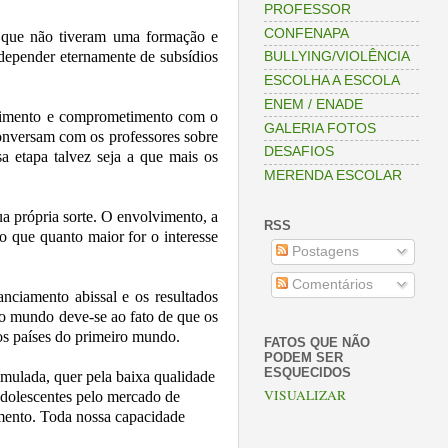
PROFESSOR
CONFENAPA
s que não tiveram uma formação e
depender eternamente de subsídios
BULLYING/VIOLÊNCIA
ESCOLHA A ESCOLA
ENEM / ENADE
olvimento e comprometimento com o
GALERIA FOTOS
conversam com os professores sobre
DESAFIOS
a etapa talvez seja a que mais os
MERENDA ESCOLAR
a própria sorte. O envolvimento, a
RSS
o que quanto maior for o interesse
Postagens
Comentários
nciamento abissal e os resultados
do mundo deve-se ao fato de que os
ros países do primeiro mundo.
FATOS QUE NÃO
PODEM SER
ESQUECIDOS
imulada, quer pela baixa qualidade
VISUALIZAR
 adolescentes pelo mercado de
imento. Toda nossa capacidade