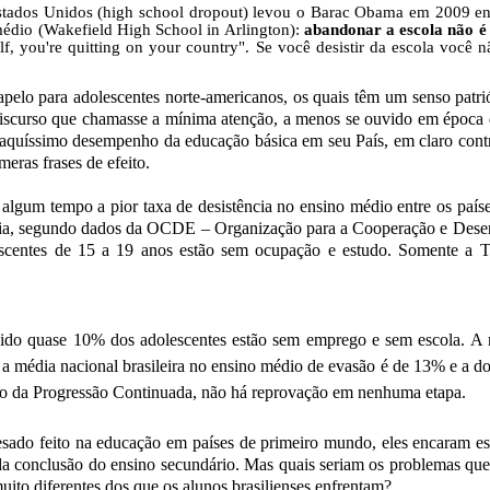
tados Unidos (high school dropout) levou o Barac Obama em 2009 end
édio (Wakefield High School in Arlington):
abandonar a escola não é 
elf, you're quitting on your country".
Se você desistir da escola você 
pelo para adolescentes norte-americanos, os quais têm um senso patrió
 discurso que chamasse a mínima atenção, a menos se ouvido em époc
raquíssimo desempenho da educação básica em seu País, em claro cont
meras frases de efeito.
lgum tempo a pior taxa de desistência no ensino médio entre os paíse
ênia, segundo dados da OCDE – Organização para a Cooperação e Des
scentes de 15 a 19 anos estão sem ocupação e estudo. Somente a T
o quase 10% dos adolescentes estão sem emprego e sem escola. A m
édia nacional brasileira no ensino médio de evasão é de 13% e a do
é o da Progressão Continuada, não há reprovação em nenhuma etapa.
sado feito na educação em países de primeiro mundo, eles encaram ess
da conclusão do ensino secundário. Mas quais seriam os problemas que
ito diferentes dos que os alunos brasilienses enfrentam?