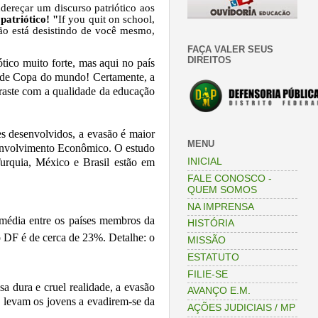
ereçar um discurso patriótico aos
patriótico!
"
If you quit on school,
não está desistindo de você mesmo,
FAÇA VALER SEUS
DIREITOS
tico muito forte, mas aqui no país
a de Copa do mundo! Certamente, a
raste com a qualidade da educação
s desenvolvidos, a evasão é maior
MENU
envolvimento Econômico. O estudo
urquia, México e Brasil estão em
INICIAL
FALE CONOSCO -
QUEM SOMOS
NA IMPRENSA
édia entre os países membros da
HISTÓRIA
 DF é de cerca de 23%. Detalhe: o
MISSÃO
ESTATUTO
FILIE-SE
a dura e cruel realidade, a evasão
AVANÇO E.M.
 levam os jovens a evadirem-se da
AÇÕES JUDICIAIS / MP