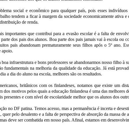
oblema social e econômico para qualquer país, pois esses indivíduo
abalho tendem a ficar à margem da sociedade economicamente ativa e 
istribuição de renda.
is importantes que contribui para a evasão escolar é a falta de env
parte dos pais dos alunos. Boa parte dos pais jamais vai à escola ou 
itos pais abandonam prematuramente seus filhos após o 5º ano. Ess
e apoio.
boa infraestrutura e bons professores se abandonarmos nosso filho à su
são fundamentais na melhoria da qualidade da educação. Já está provad
ia a dia do aluno na escola, melhores são os resultados.
ericanos, britânicos com os finlandeses, notamos que existe um dista
m dos motivos pelos quais a educação finlandesa é uma das melhores 
is presentes e com nível de escolaridade melhor que os alunos dos out
ação no DF patina. Temos acesso, mas a permanência é incerta e desest
ia, quer pelo desalento e a falta de perspectiva de absorção da massa de
l, mas deve ser combatida em nosso país. Afinal, estamos em desenvolv