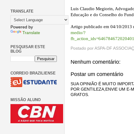
Luis Claudio Megiorin, Advogad
TRANSLATE
Educação e do Conselho do Fund
Artigo publicado em 04/10/2013 n
Powered by
medio/?
Translate
fb_action_ids=64678467202040
PESQUISAR ESTE
Postado por
ASPA-DF ASSOCIAÇ
BLOG
Nenhum comentário:
CORREIO BRAZILIENSE
Postar um comentário
SUA OPINIÃO É MUITO IMPORT
POR GENTILEZA,ENVIE UM E-M
GRATOS.
MISSÃO ALUNO