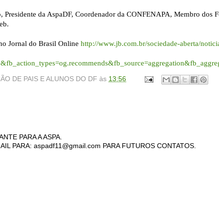
o, Presidente da AspaDF, Coordenador da CONFENAPA, Membro dos Fóru
eb.
o Jornal do Brasil Online
http://www.jb.com.br/sociedade-aberta/notic
1&fb_action_types=og.recommends&fb_source=aggregation&fb_aggr
ÃO DE PAIS E ALUNOS DO DF
às
13:56
ANTE PARA A ASPA.
AIL PARA: aspadf11@gmail.com PARA FUTUROS CONTATOS.