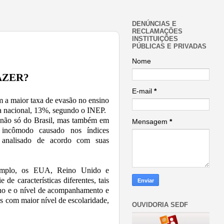
DENÚNCIAS E
RECLAMAÇÕES
INSTITUIÇÕES
PÚBLICAS E PRIVADAS
Nome
ER?
E-mail
*
 a maior taxa de evasão no ensino
a nacional, 13%, segundo o INEP.
 não só do Brasil, mas também em
Mensagem
*
 incômodo causado nos índices
er analisado de acordo com suas
xemplo, os EUA, Reino Unido e
de características diferentes, tais
ino e o nível de acompanhamento e
es com maior nível de escolaridade,
OUVIDORIA SEDF