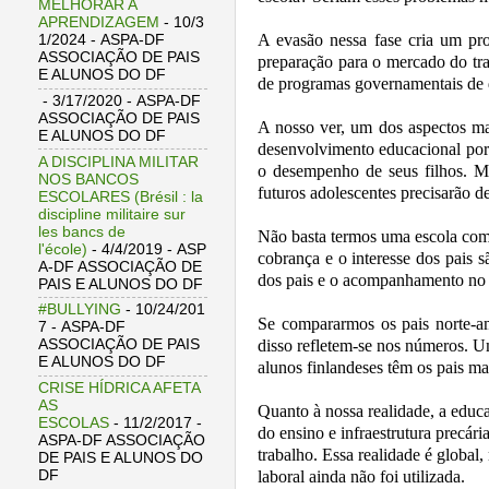
MELHORAR A
APRENDIZAGEM
- 10/3
A evasão nessa fase cria um pr
1/2024
- ASPA-DF
ASSOCIAÇÃO DE PAIS
preparação para o mercado do tr
E ALUNOS DO DF
de programas governamentais de d
- 3/17/2020
- ASPA-DF
ASSOCIAÇÃO DE PAIS
A nosso ver, um dos aspectos ma
E ALUNOS DO DF
desenvolvimento educacional por 
A DISCIPLINA MILITAR
o desempenho de seus filhos. Mu
NOS BANCOS
futuros adolescentes precisarão d
ESCOLARES (Brésil : la
discipline militaire sur
les bancs de
Não basta termos uma escola com 
l'école)
- 4/4/2019
- ASP
cobrança e o interesse dos pais 
A-DF ASSOCIAÇÃO DE
dos pais e o acompanhamento no d
PAIS E ALUNOS DO DF
#BULLYING
- 10/24/201
Se compararmos os pais norte-am
7
- ASPA-DF
disso refletem-se nos números. U
ASSOCIAÇÃO DE PAIS
E ALUNOS DO DF
alunos finlandeses têm os pais ma
CRISE HÍDRICA AFETA
AS
Quanto à nossa realidade, a educ
ESCOLAS
- 11/2/2017
-
do ensino e infraestrutura precár
ASPA-DF ASSOCIAÇÃO
trabalho. Essa realidade é globa
DE PAIS E ALUNOS DO
laboral ainda não foi utilizada.
DF