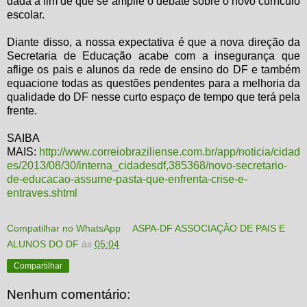
dada a fim de que se amplie o debate sobre o novo currículo
escolar.
Diante disso, a nossa expectativa é que a nova direção da
Secretaria de Educação acabe com a insegurança que
aflige os pais e alunos da rede de ensino do DF e também
equacione todas as questões pendentes para a melhoria da
qualidade do DF nesse curto espaço de tempo que terá pela
frente.
SAIBA
MAIS:
http://www.correiobraziliense.com.br/app/noticia/cidad
es/2013/08/30/interna_cidadesdf,385368/novo-secretario-
de-educacao-assume-pasta-que-enfrenta-crise-e-
entraves.shtml
Compatilhar no WhatsApp
ASPA-DF ASSOCIAÇÃO DE PAIS E
ALUNOS DO DF
às
05:04
Compartilhar
Nenhum comentário: