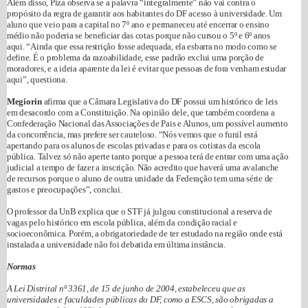
Além disso, Piza observa se a palavra “integralmente” não vai contra o
propósito da regra de garantir aos habitantes do DF acesso à universidade. Um
aluno que veio para a capital no 7º ano e permaneceu até encerrar o ensino
médio não poderia se beneficiar das cotas porque não cursou o 5º e 6º anos
aqui. “Ainda que essa restrição fosse adequada, ela esbarra no modo como se
define. É o problema da razoabilidade, esse padrão exclui uma porção de
moradores, e a ideia aparente da lei é evitar que pessoas de fora venham estudar
aqui”, questiona.
Megiorin
afirma que a Câmara Legislativa do DF possui um histórico de leis
em desacordo com a Constituição. Na opinião dele, que também coordena a
Confederação Nacional das Associações de Pais e Alunos, um possível aumento
da concorrência, mas prefere ser cauteloso. “Nós vemos que o funil está
apertando para os alunos de escolas privadas e para os cotistas da escola
pública. Talvez só não aperte tanto porque a pessoa terá de entrar com uma ação
judicial a tempo de fazer a inscrição. Não acredito que haverá uma avalanche
de recursos porque o aluno de outra unidade da Federação tem uma série de
gastos e preocupações”, conclui.
O professor da UnB explica que o STF já julgou constitucional a reserva de
vagas pelo histórico em escola pública, além da condição racial e
socioeconômica. Porém, a obrigatoriedade de ter estudado na região onde está
instalada a universidade não foi debatida em última instância.
Normas
A Lei Distrital nº 3361, de 15 de junho de 2004, estabeleceu que as
universidades e faculdades públicas do DF, como a ESCS, são obrigadas a