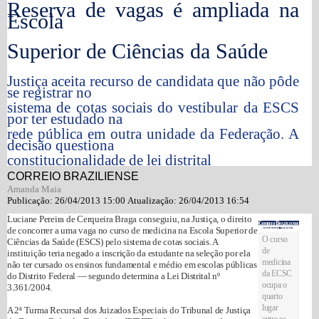
Reserva de vagas é ampliada na
Escola
Superior de Ciências da Saúde
Justiça aceita recurso de candidata que não pôde
se registrar no
sistema de cotas sociais do vestibular da ESCS
por ter estudado na
rede pública em outra unidade da Federação. A
decisão questiona
constitucionalidade de lei distrital
CORREIO BRAZILIENSE
Amanda Maia
Publicação:
26/04/2013 15:00
Atualização:
26/04/2013 16:54
Luciane Pereira de Cerqueira Braga conseguiu, na Justiça, o direito
de concorrer a uma vaga no curso de medicina na Escola Superior de
O curso
Ciências da Saúde (ESCS) pelo sistema de cotas sociais. A
de
instituição teria negado a inscrição da estudante na seleção por ela
medicina
não ter cursado os ensinos fundamental e médio em escolas públicas
da ECSC
do Distrito Federal — segundo determina a Lei Distrital nº
ocupa o
3.361/2004.
quarto
lugar
A 2ª Turma Recursal dos Juizados Especiais do Tribunal de Justiça
entre os