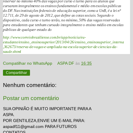
reservar no mínimo 40% das vagas por curso e turno para os alunos que
cursaram integralmente os ensinos fundamental e médio em escolas públicas
do DF. Nas instituições federais de educação superior, como a UnB, é a lei nº
12.711, de 29 de agosto de 2012, que define as cotas sociais. Segundo o
dispositivo, cada curso e turno terão, no mínimo, 50% das vagas reservadas
para estudantes que tenham cursado integralmente o ensino médio em escolas
públicas de qualquer estado do
http://www.correiobraziliense.com.br/app/noticia/eu-
estudante/ensino_ensinosuperior/2013/04/26/ensino_ensinosuperior_interna
,362673/reserva-de-vagas-e-ampliada-na-escola-superior-de-ciencias-da-
saude.shtml
Compatilhar no WhatsApp
ASPA DF
às
16:35
Compartilhar
Nenhum comentário:
Postar um comentário
SUA OPINIÃO É MUITO IMPORTANTE PARA A
ASPA.
POR GENTILEZA,ENVIE UM E-MAIL PARA:
aspadf11@gmail.com PARA FUTUROS
CONTATOS.