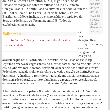
do Distrito Federal e Territórios (TJDFT) julgou o recurso de
melhores
Luciane em março. Ela conta ter estudado do 1º ao 7º ano no
do país:
Colégio Estadual Dr. Quintiliano da Silva, na cidade de Natividade
das 80
(TO); concluído o 8º no Centro Educacional Setor Leste, em
vagas da
Brasília, em 1990; e finalizado o ensino médio em supletivo da
seleção,
Secretaria do Estado do Tocantins, em 1998. Todos são
32 são
estabelecimentos estatais.
destinadas
às cotas
O
Saiba mais...
relator
da ação, Aiston
Supletivo é obrigado a emitir certificado a aluna
Henrique de Sousa,
menor de idade
e os dois
integrantes do
colegiado
avaliaram que Lei nº 3.361/2004 é inconstitucional. “Não obstante seja
legítima a reserva de vagas em ensino superior para alunos da rede pública de
ensino, a norma local não pode restringir tal benefício aos alunos do Distrito
Federal, sob pena de violar o princípio que veda a criação de distinções entre
brasileiros. Além disso, a restrição contraria alguns princípios constitucionais
do sistema de educação, como o pluralismo e a regra que exige colaboração
entre os entes federativos no campo do ensino”, diz o texto.
A faculdade mantida pelo GDF ainda pode recorrer da decisão. O Centro de
Seleção e de Promoção de Eventos (Cespe), responsável pelo processo seletivo,
não é citado na ação. Procurada pela reportagem, a ESCS afirmou, por meio da
assessoria de imprensa, que ainda não foi notificada pela Justiça sobre o caso. A
instituição aguarda um comunicado oficial para decidir quais providências