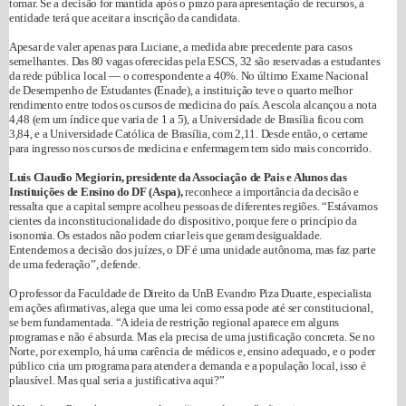
tomar. Se a decisão for mantida após o prazo para apresentação de recursos, a
entidade terá que aceitar a inscrição da candidata.
Apesar de valer apenas para Luciane, a medida abre precedente para casos
semelhantes. Das 80 vagas oferecidas pela ESCS, 32 são reservadas a estudantes
da rede pública local — o correspondente a 40%. No último Exame Nacional
de Desempenho de Estudantes (Enade), a instituição teve o quarto melhor
rendimento entre todos os cursos de medicina do país. A escola alcançou a nota
4,48 (em um índice que varia de 1 a 5), a Universidade de Brasília ficou com
3,84, e a Universidade Católica de Brasília, com 2,11. Desde então, o certame
para ingresso nos cursos de medicina e enfermagem tem sido mais concorrido.
Luis Claudio Megiorin, presidente da Associação de Pais e Alunos das
Instituições de Ensino do DF (Aspa),
reconhece a importância da decisão e
ressalta que a capital sempre acolheu pessoas de diferentes regiões. “Estávamos
cientes da inconstitucionalidade do dispositivo, porque fere o princípio da
isonomia. Os estados não podem criar leis que geram desigualdade.
Entendemos a decisão dos juízes, o DF é uma unidade autônoma, mas faz parte
de uma federação”, defende.
O professor da Faculdade de Direito da UnB Evandro Piza Duarte, especialista
em ações afirmativas, alega que uma lei como essa pode até ser constitucional,
se bem fundamentada. “A ideia de restrição regional aparece em alguns
programas e não é absurda. Mas ela precisa de uma justificação concreta. Se no
Norte, por exemplo, há uma carência de médicos e, ensino adequado, e o poder
público cria um programa para atender a demanda e a população local, isso é
plausível. Mas qual seria a justificativa aqui?”