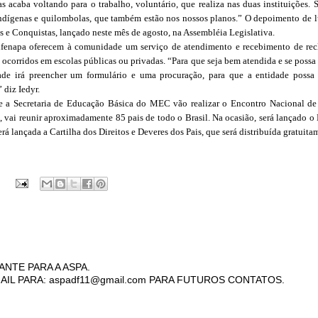
as acaba voltando para o trabalho, voluntário, que realiza nas duas instituições. 
ndígenas e quilombolas, que também estão nos nossos planos.” O depoimento de lu
s e Conquistas, lançado neste mês de agosto, na Assembléia Legislativa.
enapa oferecem à comunidade um serviço de atendimento e recebimento de rec
s ocorridos em escolas públicas ou privadas. “Para que seja bem atendida e se possa
de irá preencher um formulário e uma procuração, para que a entidade possa 
diz Iedyr.
a Secretaria de Educação Básica do MEC vão realizar o Encontro Nacional de
 vai reunir aproximadamente 85 pais de todo o Brasil. Na ocasião, será lançado o
 lançada a Cartilha dos Direitos e Deveres dos Pais, que será distribuída gratuita
ANTE PARA A ASPA.
AIL PARA: aspadf11@gmail.com PARA FUTUROS CONTATOS.