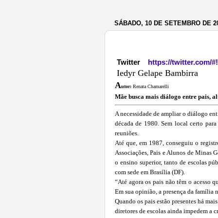
SÁBADO, 10 DE SETEMBRO DE 2
Twitter
https://twitter.com/#
Iedyr Gelape Bambirra
A
utor:
Renata Chamarelli
Mãe busca mais diálogo entre pais, al
A necessidade de ampliar o diálogo entr
década de 1980. Sem local certo para 
reuniões.
Até que, em 1987, conseguiu o registr
Associações, Pais e Alunos de Minas G
o ensino superior, tanto de escolas p
com sede em Brasília (DF).
“Até agora os pais não têm o acesso qu
Em sua opinião, a presença da família n
Quando os pais estão presentes há mais 
diretores de escolas ainda impedem a c