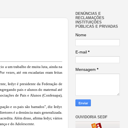
DENÚNCIAS E
RECLAMAÇÕES
INSTITUIÇÕES
PÚBLICAS E PRIVADAS
Nome
E-mail
*
cio a um trabalho de muita luta, ainda na
Mensagem
*
or vezes, até em escadarias eram feitas
nte, Iedyr é presidente da Federação de
ngregando pais e alunos do maternal até
sociações de Pais e Alunos (Confenapa),
ação e os pais são barrados”, diz Iedyr.
diretores é a denúncia mais generalizada.
OUVIDORIA SEDF
credita. Além disso, afirma Iedyr, vários
iança e do Adolescente.