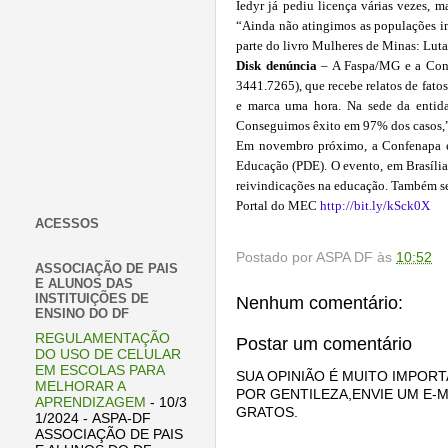
Iedyr já pediu licença várias vezes, m
“Ainda não atingimos as populações i
parte do livro Mulheres de Minas: Luta
Disk denúncia
– A Faspa/MG e a Conf
3441.7265), que recebe relatos de fato
e marca uma hora. Na sede da entida
Conseguimos êxito em 97% dos casos,” 
Em novembro próximo, a Confenapa e 
Educação (PDE). O evento, em Brasília,
reivindicações na educação. Também será
Portal do MEC
http://bit.ly/kSck0X
ACESSOS
Postado por
ASPA DF
às
10:52
ASSOCIAÇÃO DE PAIS
E ALUNOS DAS
INSTITUIÇÕES DE
Nenhum comentário:
ENSINO DO DF
REGULAMENTAÇÃO
Postar um comentário
DO USO DE CELULAR
EM ESCOLAS PARA
SUA OPINIÃO É MUITO IMPORT
MELHORAR A
POR GENTILEZA,ENVIE UM E-M
APRENDIZAGEM
- 10/3
GRATOS.
1/2024
- ASPA-DF
ASSOCIAÇÃO DE PAIS