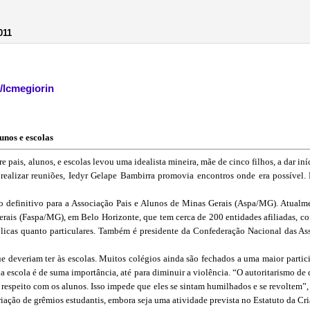
011
!/lcmegiorin
unos e escolas
e pais, alunos, e escolas levou uma idealista mineira, mãe de cinco filhos, a dar iní
realizar reuniões, Iedyr Gelape Bambirra promovia encontros onde era possível. P
o definitivo para a Associação Pais e Alunos de Minas Gerais (Aspa/MG). Atualme
erais (Faspa/MG), em Belo Horizonte, que tem cerca de 200 entidades afiliadas, co
úblicas quanto particulares. Também é presidente da Confederação Nacional das As
e deveriam ter às escolas. Muitos colégios ainda são fechados a uma maior particip
a escola é de suma importância, até para diminuir a violência. “O autoritarismo de 
respeito com os alunos. Isso impede que eles se sintam humilhados e se revoltem”, a
riação de grêmios estudantis, embora seja uma atividade prevista no Estatuto da Cr