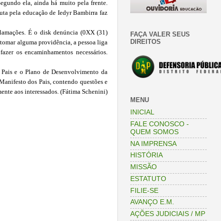
Segundo ela, ainda há muito pela frente.
ta pela educação de Iedyr Bambirra faz
lamações. É o disk denúncia (0XX (31)
FAÇA VALER SEUS
DIREITOS
 tomar alguma providência, a pessoa liga
fazer os encaminhamentos necessários.
 Pais e o Plano de Desenvolvimento da
 Manifesto dos Pais, contendo questões e
mente aos interessados. (Fátima Schenini)
MENU
INICIAL
FALE CONOSCO -
QUEM SOMOS
NA IMPRENSA
HISTÓRIA
MISSÃO
ESTATUTO
FILIE-SE
AVANÇO E.M.
AÇÕES JUDICIAIS / MP