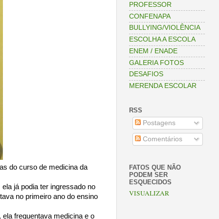
PROFESSOR
CONFENAPA
BULLYING/VIOLÊNCIA
ESCOLHA A ESCOLA
ENEM / ENADE
GALERIA FOTOS
DESAFIOS
MERENDA ESCOLAR
RSS
Postagens
Comentários
ras do curso de medicina da
FATOS QUE NÃO
PODEM SER
ESQUECIDOS
la já podia ter ingressado no
VISUALIZAR
tava no primeiro ano do ensino
, ela frequentava medicina e o