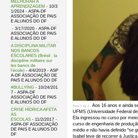
MELHORAR A
APRENDIZAGEM
- 10/3
1/2024
- ASPA-DF
ASSOCIAÇÃO DE PAIS
E ALUNOS DO DF
- 3/17/2020
- ASPA-DF
ASSOCIAÇÃO DE PAIS
E ALUNOS DO DF
A DISCIPLINA MILITAR
NOS BANCOS
ESCOLARES (Brésil : la
discipline militaire sur
les bancs de
l'école)
- 4/4/2019
- ASP
A-DF ASSOCIAÇÃO DE
PAIS E ALUNOS DO DF
#BULLYING
- 10/24/201
7
- ASPA-DF
ASSOCIAÇÃO DE PAIS
E ALUNOS DO DF
Aos 16 anos e ainda s
Foto 1 de 4 -
CRISE HÍDRICA AFETA
UFMS (Universidade Federal de
AS
Ela ingressou no curso por meio
ESCOLAS
- 11/2/2017
-
curso de engenharia de produção
ASPA-DF ASSOCIAÇÃO
DE PAIS E ALUNOS DO
médio e não havia definido “se g
DF
Isabel teve de recorrer à Justiç