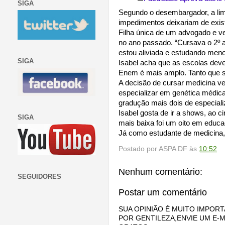
SIGA
Segundo o desembargador, a limi
impedimentos deixariam de exis
Filha única de um advogado e ve
no ano passado. “Cursava o 2º a
estou aliviada e estudando meno
SIGA
Isabel acha que as escolas dev
Enem é mais amplo. Tanto que só
A decisão de cursar medicina ve
especializar em genética médica
gradução mais dois de especiali
Isabel gosta de ir a shows, ao 
SIGA
mais baixa foi um oito em educaçã
Já como estudante de medicina, e
Postado por
ASPA DF
às
10:52
Nenhum comentário:
SEGUIDORES
Postar um comentário
SUA OPINIÃO É MUITO IMPORT
POR GENTILEZA,ENVIE UM E-M