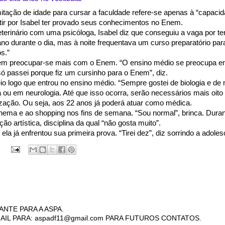
tação de idade para cursar a faculdade refere-se apenas à “capacid
tir por Isabel ter provado seus conhecimentos no Enem.
terinário com uma psicóloga, Isabel diz que conseguiu a vaga por te
no durante o dia, mas à noite frequentava um curso preparatório pa
s.”
em preocupar-se mais com o Enem. “O ensino médio se preocupa em 
 passei porque fiz um cursinho para o Enem”, diz.
io logo que entrou no ensino médio. “Sempre gostei de biologia e de
 ou em neurologia. Até que isso ocorra, serão necessários mais oito
zação. Ou seja, aos 22 anos já poderá atuar como médica.
cinema e ao shopping nos fins de semana. “Sou normal”, brinca. Duran
o artística, disciplina da qual “não gosta muito”.
la já enfrentou sua primeira prova. “Tirei dez”, diz sorrindo a adole
ANTE PARA A ASPA.
AIL PARA: aspadf11@gmail.com PARA FUTUROS CONTATOS.