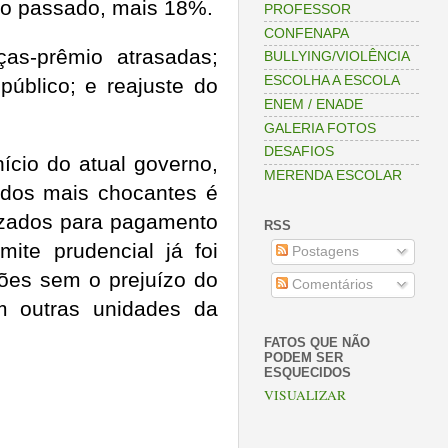
no passado, mais 18%.
PROFESSOR
CONFENAPA
as-prêmio atrasadas;
BULLYING/VIOLÊNCIA
ESCOLHA A ESCOLA
úblico; e reajuste do
ENEM / ENADE
GALERIA FOTOS
DESAFIOS
ício do atual governo,
MERENDA ESCOLAR
ados mais chocantes é
lizados para pagamento
RSS
mite prudencial já foi
Postagens
ções sem o prejuízo do
Comentários
m outras unidades da
FATOS QUE NÃO
PODEM SER
ESQUECIDOS
VISUALIZAR