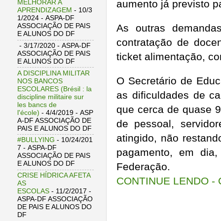
aumento já previsto 
MELHORAR A
APRENDIZAGEM
- 10/3
1/2024
- ASPA-DF
As outras demandas
ASSOCIAÇÃO DE PAIS
E ALUNOS DO DF
contratação de docen
- 3/17/2020
- ASPA-DF
ASSOCIAÇÃO DE PAIS
ticket alimentação, c
E ALUNOS DO DF
A DISCIPLINA MILITAR
O Secretário de Educa
NOS BANCOS
ESCOLARES (Brésil : la
as dificuldades de c
discipline militaire sur
les bancs de
que cerca de quase 9
l'école)
- 4/4/2019
- ASP
A-DF ASSOCIAÇÃO DE
de pessoal, servidor
PAIS E ALUNOS DO DF
atingido, não restan
#BULLYING
- 10/24/201
7
- ASPA-DF
pagamento, em dia, 
ASSOCIAÇÃO DE PAIS
E ALUNOS DO DF
Federação.
CRISE HÍDRICA AFETA
CONTINUE LENDO - C
AS
ESCOLAS
- 11/2/2017
-
ASPA-DF ASSOCIAÇÃO
DE PAIS E ALUNOS DO
DF