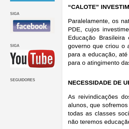
“CALOTE” INVESTI
SIGA
Paralelamente, os n
PDE, cujos investime
Educação Brasileira
governo que criou o 
SIGA
para a educação, até 
para o atingimento d
SEGUIDORES
NECESSIDADE DE U
As reivindicações d
alunos, que sofremos 
todas as classes soci
não teremos educação