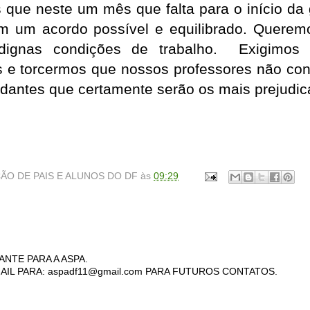
 que neste um mês que falta para o início da
m um acordo possível e equilibrado. Querem
dignas condições de trabalho. Exigimos 
 e torcermos que nossos professores não con
dantes que certamente serão os mais prejudic
ÃO DE PAIS E ALUNOS DO DF
às
09:29
ANTE PARA A ASPA.
AIL PARA: aspadf11@gmail.com PARA FUTUROS CONTATOS.