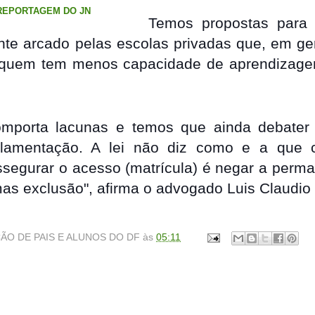
 REPORTAGEM DO JN
Temos propostas para 
ente arcado pelas escolas privadas que, em g
quem tem menos capacidade de aprendizage
omporta lacunas e temos que ainda debater 
lamentação. A lei não diz como e a que c
ssegurar o acesso (matrícula) é negar a perm
mas exclusão", afirma o advogado Luis Claudio
ÃO DE PAIS E ALUNOS DO DF
às
05:11