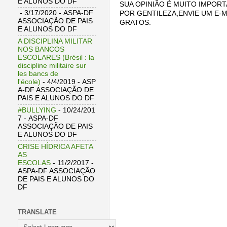
E ALUNOS DO DF
SUA OPINIÃO É MUITO IMPORT
- 3/17/2020
- ASPA-DF
POR GENTILEZA,ENVIE UM E-M
ASSOCIAÇÃO DE PAIS
GRATOS.
E ALUNOS DO DF
A DISCIPLINA MILITAR
NOS BANCOS
ESCOLARES (Brésil : la
discipline militaire sur
les bancs de
l'école)
- 4/4/2019
- ASP
A-DF ASSOCIAÇÃO DE
PAIS E ALUNOS DO DF
#BULLYING
- 10/24/201
7
- ASPA-DF
ASSOCIAÇÃO DE PAIS
E ALUNOS DO DF
CRISE HÍDRICA AFETA
AS
ESCOLAS
- 11/2/2017
-
ASPA-DF ASSOCIAÇÃO
DE PAIS E ALUNOS DO
DF
TRANSLATE