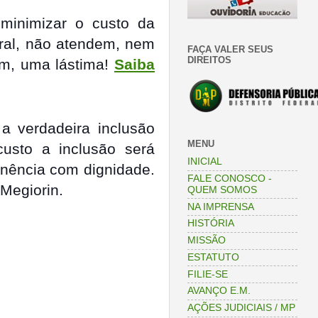
minimizar o custo da
eral, não atendem, nem
FAÇA VALER SEUS
DIREITOS
m, uma lástima!
Saiba
a verdadeira inclusão
MENU
usto a inclusão será
INICIAL
anência com dignidade.
FALE CONOSCO -
 Megiorin.
QUEM SOMOS
NA IMPRENSA
HISTÓRIA
MISSÃO
ESTATUTO
FILIE-SE
AVANÇO E.M.
AÇÕES JUDICIAIS / MP