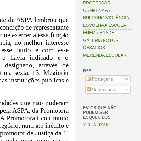
PROFESSOR
CONFENAPA
BULLYING/VIOLÊNCIA
nte da ASPA lembrou que
ESCOLHA A ESCOLA
 condi
çã
o de representante
ENEM / ENADE
 que exerceria essa fun
çã
o
GALERIA FOTOS
ncia, no melhor interesse
DESAFIOS
esse t
í
tulo e com esse
MERENDA ESCOLAR
o havia indicado e o
 designado, atrav
é
s de
RSS
ltima sexta, 13. Megiorin
as institui
çõ
es p
ú
blicas e
Postagens
Comentários
oridades que n
ã
o puderam
FATOS QUE NÃO
o pela ASPA, da Promotora
PODEM SER
 Promotora ficou muito
ESQUECIDOS
VISUALIZAR
reg
ó
rio, num ato in
é
dito e
promotor de Justi
ç
a da 1
ª
 pela nova conquista da