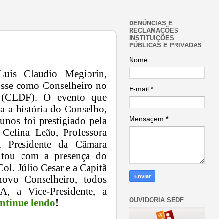
DENÚNCIAS E
RECLAMAÇÕES
INSTITUIÇÕES
PÚBLICAS E PRIVADAS
Nome
uis Claudio Megiorin,
sse como Conselheiro no
E-mail
*
(CEDF). O evento que
da
a
hist
ó
ria do Conselho,
unos foi prestigiado pela
Mensagem
*
 Celina Le
ã
o, Professora
 a Presidente da C
â
mara
tou com a presen
ç
a do
Col. J
ú
lio Cesar e a Capit
ã
novo Conselheiro, todos
, a Vice-Presidente, a
OUVIDORIA SEDF
ntinue lendo
!