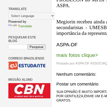
ASPA.
TRANSLATE
Megiorin recebeu ainda 
Powered by
Translate
secundaristas - UMESB
import
â
ncia da represent
PESQUISAR ESTE
BLOG
ASPA-DF
mais fotos clique>
CORREIO BRAZILIENSE
Postado por
ASPA-DF ASSOCIAÇ
Nenhum comentário:
MISSÃO ALUNO
Postar um comentário
SUA OPINIÃO É MUITO IMPORT
POR GENTILEZA,ENVIE UM E-M
GRATOS.