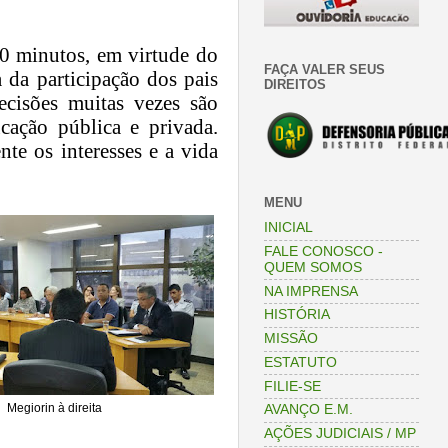
10 minutos, em virtude do
FAÇA VALER SEUS
a da participa
çã
o dos pais
DIREITOS
ecis
õ
es muitas vezes s
ã
o
uca
çã
o p
ú
blica e privada.
e os interesses e a vida
MENU
INICIAL
FALE CONOSCO -
QUEM SOMOS
NA IMPRENSA
HISTÓRIA
MISSÃO
ESTATUTO
FILIE-SE
Megiorin à direita
AVANÇO E.M.
AÇÕES JUDICIAIS / MP