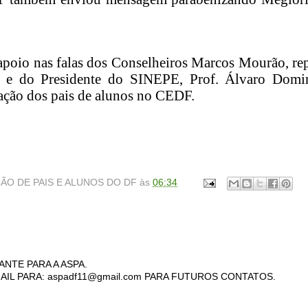
apoio nas falas dos Conselheiros Marcos Mour
ã
o, re
 e do Presidente do SINEPE, Prof.
Á
lvaro Domin
a
çã
o dos pais de alunos no CEDF.
ÃO DE PAIS E ALUNOS DO DF
às
06:34
ANTE PARA A ASPA.
AIL PARA: aspadf11@gmail.com PARA FUTUROS CONTATOS.