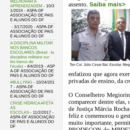
MELHORAR A
assento.
Saiba mais>
APRENDIZAGEM
- 10/3
1/2024
- ASPA-DF
ASSOCIAÇÃO DE PAIS
E ALUNOS DO DF
- 3/17/2020
- ASPA-DF
ASSOCIAÇÃO DE PAIS
E ALUNOS DO DF
A DISCIPLINA MILITAR
NOS BANCOS
ESCOLARES (Brésil : la
discipline militaire sur
les bancs de
Ten Col. Júlio Cesar Bat. Escolar, Meg
l'école)
- 4/4/2019
- ASP
A-DF ASSOCIAÇÃO DE
enfatizou que agora exer
PAIS E ALUNOS DO DF
privadas de ensino, da c
#BULLYING
- 10/24/201
7
- ASPA-DF
ASSOCIAÇÃO DE PAIS
O Conselheiro Megiorin
E ALUNOS DO DF
comparecer dentre elas,
CRISE HÍDRICA AFETA
de Justi
ç
a M
á
rcia Rocha
AS
ESCOLAS
- 11/2/2017
-
feliz e comemorou o gest
ASPA-DF ASSOCIAÇÃO
muito importante, permit
DE PAIS E ALUNOS DO
DF
PRODECON do MPDFT