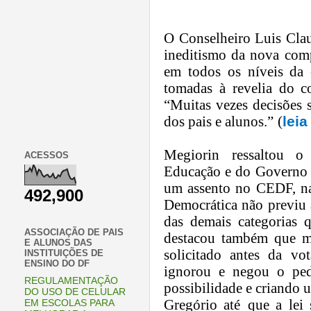
O Conselheiro Luis Clau
ineditismo da nova com
em todos os n
í
veis da
tomadas
à
revelia do 
“
Muitas vezes decis
õ
es 
dos pais e alunos.
”
(
leia
Megiorin ressaltou o
ACESSOS
Educa
çã
o e do Governo 
um assento no CEDF, na
492,900
Democr
á
tica n
ã
o previu
das demais categorias q
ASSOCIAÇÃO DE PAIS
destacou tamb
é
m
que 
E ALUNOS DAS
solicitado
antes da vot
INSTITUIÇÕES DE
ENSINO DO DF
ignorou e negou o ped
REGULAMENTAÇÃO
possibilidade e
criando u
DO USO DE CELULAR
Greg
ó
rio at
é
que a lei
EM ESCOLAS PARA