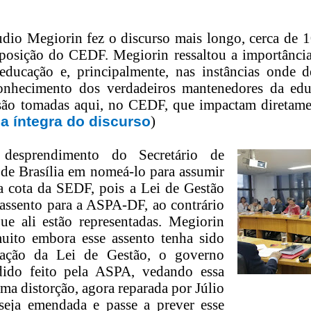
dio Megiorin fez o discurso mais longo, cerca de 
posi
çã
o do CEDF. Megiorin ressaltou a import
â
nci
 educa
çã
o e, principalmente, nas inst
â
ncias onde d
conhecimento dos verdadeiros mantenedores da ed
s
ã
o tomadas aqui, no CEDF, que impactam diretament
 a íntegra do discu
r
so
)
 desprendimento do Secret
á
rio de
de Bras
í
lia em nome
á
-lo para assumir
 cota da SEDF, pois a Lei de Gest
ã
o
 assento para a ASPA-DF, ao contr
á
rio
ue ali est
ã
o representadas. Megiorin
muito embora
esse assento tenha sido
a
çã
o da Lei de Gest
ã
o, o governo
ido feito pela ASPA, vedando essa
ma distor
çã
o, agora reparada por J
ú
lio
 seja emendada e passe a prever esse