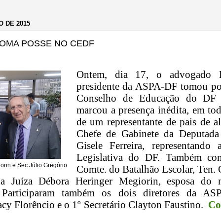
O DE 2015
TOMA POSSE NO CEDF
Ontem, dia 17, o advogado L
presidente da ASPA-DF tomou po
Conselho de Educa
çã
o do DF 
marcou a presen
ç
a in
é
dita, em to
de um representante de pais de al
Chefe de Gabinete da Deputada
Gisele Ferreira, representando
Legislativa do DF. Tamb
é
m con
orin e Sec.Júlio Gregório
Comte.
do Batalh
ã
o Escolar, Ten. 
da
Ju
í
za D
é
bora Heringer Megiorin, esposa do 
Participaram tamb
é
m os dois diretores da ASPA
cy Flor
ê
ncio e o 1
º
Secret
á
rio Clayton Faustino.
Co