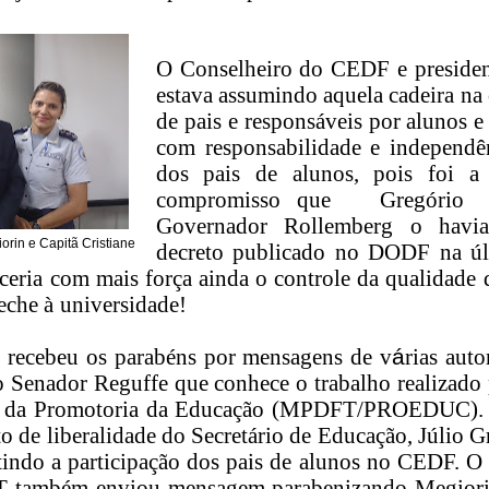
O Conselheiro do CEDF e preside
estava assumindo aquela cadeira na
de pais e respons
á
veis por alunos e
com responsabilidade e independ
ê
dos pais de alunos, pois foi a 
compromisso que
Greg
ó
rio 
Governador Rollemberg o havia
iorin e Capitã Cristiane
decreto publicado no DODF na
ú
ceria com mais for
ç
a ainda o controle da qualidade d
reche
à
universidade!
 recebeu os parab
é
ns por mensagens de v
á
rias aut
 o Senador Reguffe que conhece o trabalho realizad
 da Promotoria da Educa
çã
o (MPDFT/PROEDUC). A
o de liberalidade do Secret
á
rio de Educa
çã
o, J
ú
lio G
indo a participa
çã
o dos pais de alunos no CEDF. O 
 tamb
é
m enviou mensagem parabenizando Megiorin