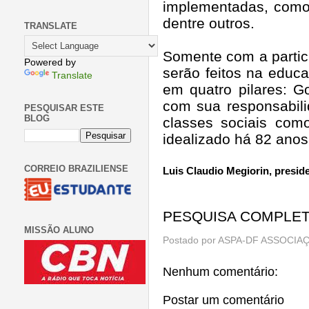
implementadas, como 
dentre outros.
TRANSLATE
Somente com a partici
Powered by
serão feitos na educa
Translate
em quatro pilares: G
com sua responsabili
PESQUISAR ESTE
BLOG
classes sociais com
idealizado há 82 anos 
CORREIO BRAZILIENSE
Luis Claudio Megiorin, presid
PESQUISA COMPLE
MISSÃO ALUNO
Postado por
ASPA-DF ASSOCIAÇ
Nenhum comentário:
Postar um comentário