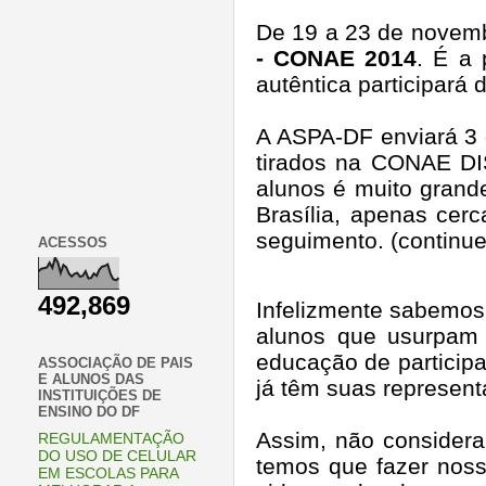
De 19 a 23 de novemb
- CONAE 2014
. É a
autêntica participará
A ASPA-DF enviará 3 
tirados na CONAE DI
alunos é muito grand
Brasília, apenas cer
seguimento. (continue
ACESSOS
492,869
Infelizmente sabemos 
alunos que usurpam 
educação de particip
ASSOCIAÇÃO DE PAIS
E ALUNOS DAS
já têm suas representa
INSTITUIÇÕES DE
ENSINO DO DF
Assim, não considera
REGULAMENTAÇÃO
DO USO DE CELULAR
temos que fazer noss
EM ESCOLAS PARA