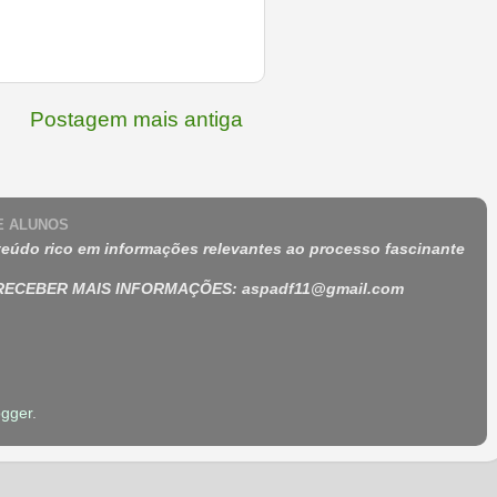
Postagem mais antiga
 E ALUNOS
eúdo rico em informações relevantes ao processo fascinante
 RECEBER MAIS INFORMAÇÕES
:
aspadf11@gmail.com
ogger
.