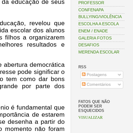
as da educação de seus
PROFESSOR
CONFENAPA
BULLYING/VIOLÊNCIA
Educação, revelou que
ESCOLHA A ESCOLA
ida escolar dos alunos
ENEM / ENADE
 filhos a organizarem
GALERIA FOTOS
elhores resultados e
DESAFIOS
MERENDA ESCOLAR
de abertura democrática
RSS
resse pode significar o
Postagens
ão tem como dar bons
Comentários
grande por parte dos
FATOS QUE NÃO
PODEM SER
ênio é fundamental que
ESQUECIDOS
mportância de estarem
VISUALIZAR
se desenha a partir do
 o momento não foram