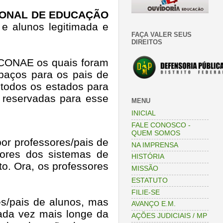
CIONAL DE EDUCAÇÃO
e alunos legitimada e
FAÇA VALER SEUS
DIREITOS
 CONAE os quais foram
paços para os pais de
 todos os estados para
m reservadas para esse
MENU
INICIAL
FALE CONOSCO -
QUEM SOMOS
or professores/pais de
NA IMPRENSA
dores dos sistemas de
HISTÓRIA
o. Ora, os professores
MISSÃO
ESTATUTO
FILIE-SE
es/pais de alunos, mas
AVANÇO E.M.
ada vez mais longe da
AÇÕES JUDICIAIS / MP