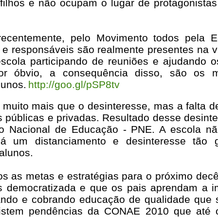
 filhos e não ocupam o lugar de protagonist
 recentemente, pelo Movimento todos pela 
e responsáveis são realmente presentes na v
cola participando de reuniões e ajudando os
or óbvio, a consequência disso, são os m
lunos.
http://goo.gl/pSP8tv
e muito mais que o desinteresse, mas a falta 
 públicas e privadas. Resultado desse desinte
no Nacional de Educação - PNE. A escola n
há um distanciamento e desinteresse tão 
alunos.
os as metas e estratégias para o próximo dec
s democratizada e que os pais aprendam a i
tando e cobrando educação de qualidade que 
existem pendências da CONAE 2010 que até