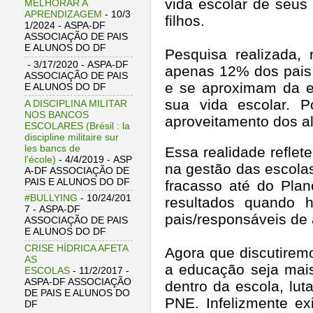
vida escolar de seus
MELHORAR A
APRENDIZAGEM
- 10/3
filhos.
1/2024
- ASPA-DF
ASSOCIAÇÃO DE PAIS
E ALUNOS DO DF
Pesquisa realizada,
- 3/17/2020
- ASPA-DF
apenas 12% dos pais 
ASSOCIAÇÃO DE PAIS
e se aproximam da es
E ALUNOS DO DF
sua vida escolar. P
A DISCIPLINA MILITAR
NOS BANCOS
aproveitamento dos a
ESCOLARES (Brésil : la
discipline militaire sur
les bancs de
Essa realidade reflet
l'école)
- 4/4/2019
- ASP
na gestão das escolas
A-DF ASSOCIAÇÃO DE
PAIS E ALUNOS DO DF
fracasso até do Pla
#BULLYING
- 10/24/201
resultados quando 
7
- ASPA-DF
pais/responsáveis de 
ASSOCIAÇÃO DE PAIS
E ALUNOS DO DF
CRISE HÍDRICA AFETA
Agora que discutirem
AS
a educação seja mai
ESCOLAS
- 11/2/2017
-
ASPA-DF ASSOCIAÇÃO
dentro da escola, lu
DE PAIS E ALUNOS DO
PNE.
Infelizmente 
DF