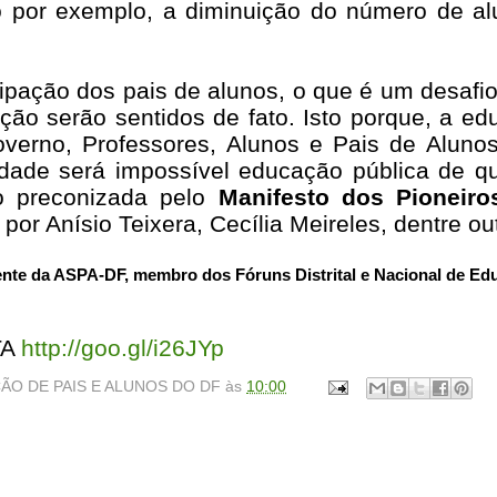
por exemplo, a diminuição do número de alu
pação dos pais de alunos, o que é um desafio
ção serão sentidos de fato. Isto porque, a e
overno, Professores, Alunos e Pais de Aluno
dade será impossível educação pública de qu
o preconizada pelo
Manifesto dos Pioneir
por Anísio Teixera, Cecília Meireles, dentre o
ente da ASPA-DF, membro dos Fóruns Distrital e Nacional de Ed
TA
http://goo.gl/i26JYp
ÃO DE PAIS E ALUNOS DO DF
às
10:00