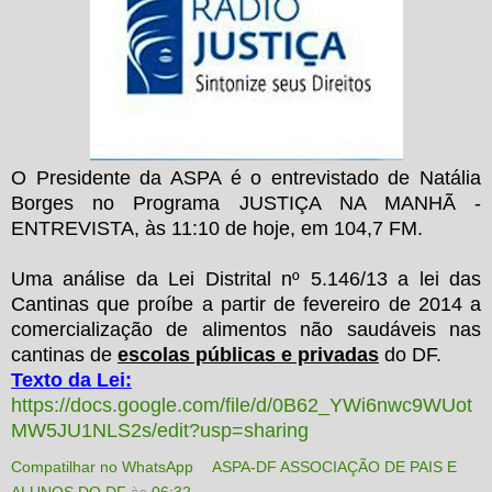
O Presidente da ASPA é o entrevistado de Natália
Borges no Programa JUSTIÇA NA MANHÃ -
ENTREVISTA, às 11:10 de hoje, em 104,7 FM.
Uma análise da Lei Distrital nº 5.146/13 a lei das
Cantinas que proíbe a partir de fevereiro de 2014 a
comercialização de alimentos não saudáveis nas
cantinas de
escolas públicas e privadas
do DF.
Texto da Lei:
https://docs.google.com/file/d/0B62_YWi6nwc9WUot
MW5JU1NLS2s/edit?usp=sharing
Compatilhar no WhatsApp
ASPA-DF ASSOCIAÇÃO DE PAIS E
ALUNOS DO DF
às
06:32