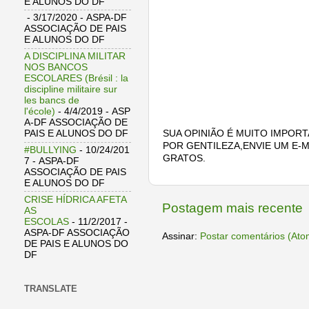
E ALUNOS DO DF
- 3/17/2020
- ASPA-DF
ASSOCIAÇÃO DE PAIS
E ALUNOS DO DF
A DISCIPLINA MILITAR
NOS BANCOS
ESCOLARES (Brésil : la
discipline militaire sur
les bancs de
l'école)
- 4/4/2019
- ASP
A-DF ASSOCIAÇÃO DE
PAIS E ALUNOS DO DF
SUA OPINIÃO É MUITO IMPORT
POR GENTILEZA,ENVIE UM E-M
#BULLYING
- 10/24/201
GRATOS.
7
- ASPA-DF
ASSOCIAÇÃO DE PAIS
E ALUNOS DO DF
CRISE HÍDRICA AFETA
Postagem mais recente
AS
ESCOLAS
- 11/2/2017
-
ASPA-DF ASSOCIAÇÃO
Assinar:
Postar comentários (Ato
DE PAIS E ALUNOS DO
DF
TRANSLATE