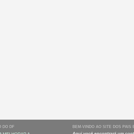
O DO DF
BEM-VINDO AO SITE DOS PAIS
Aqui você encontrará um cont