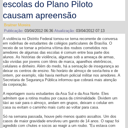
escolas do Plano Piloto
causam apreensão
Braitner Moreira
Publicação:
03/04/2012 06:36
Atualização:
03/04/2012 07:13
A violência no Distrito Federal tornou-se tema recorrente de conversa
em rodinhas de estudantes de colégios particulares de Brasília. O
receio de se tornar a próxima vítima dos roubos cometidos nos
arredores de algumas das escolas é comum entre boa parte dos
alunos. As histórias de violência, algumas sob a ameaça de armas,
são vividas por jovens com tênis de marca, aparelhos eletrônicos,
celulares e dinheiro. Além do medo, há a sensação de insegurança ao
deixar os centros de ensino. No horário de almoço de sexta-feira e de
ontem, por exemplo, não havia nenhum policial militar nos arredores. A
Secretaria de Segurança Pública informou que cobrará mais atenção
da corporação.
A reportagem ouviu estudantes da Asa Sul e da Asa Norte. Eles
admitem que a rotina mudou por causa da criminalidade. Dividem um
táxi ao sair para o almoço, andam em grupos, deixam o celular em
casa ou evitam o caminho mais curto ao voltar para casa.
Só na semana passada, houve pelo menos quatro assaltos. Um dos
casos de maior gravidade envolveu um garoto de 14 anos. O rapaz foi
agredido com chutes e socos ao reagir a um roubo. “Eu estava com