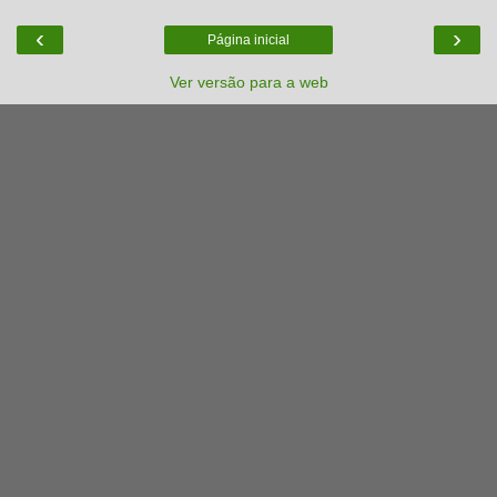
‹
›
Página inicial
Ver versão para a web