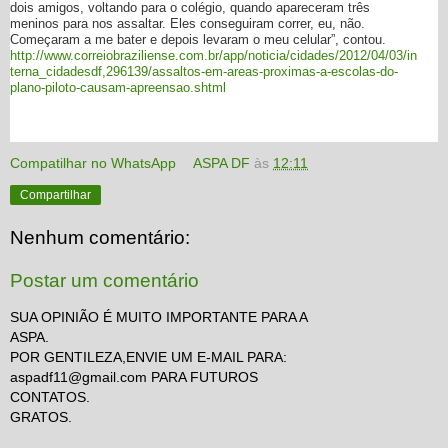
dois amigos, voltando para o colégio, quando apareceram três
meninos para nos assaltar. Eles conseguiram correr, eu, não.
Começaram a me bater e depois levaram o meu celular”, contou.
http://www.correiobraziliense.com.br/app/noticia/cidades/2012/04/03/in
terna_cidadesdf,296139/assaltos-em-areas-proximas-a-escolas-do-
plano-piloto-causam-apreensao.shtml
Compatilhar no WhatsApp
ASPA DF
às
12:11
Compartilhar
Nenhum comentário:
Postar um comentário
SUA OPINIÃO É MUITO IMPORTANTE PARA A
ASPA.
POR GENTILEZA,ENVIE UM E-MAIL PARA:
aspadf11@gmail.com PARA FUTUROS
CONTATOS.
GRATOS.