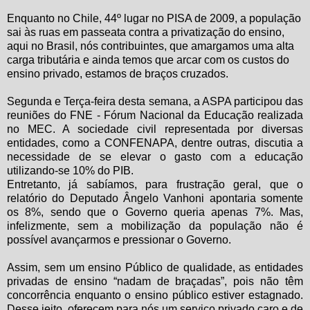
Enquanto no Chile, 44º lugar no PISA de
2009, a
população
sai às ruas em passeata contra a privatização do ensino,
aqui no Brasil, nós contribuintes, que amargamos uma alta
carga tributária e ainda temos que arcar com os custos do
ensino privado, estamos de braços cruzados.
Segunda e Terça-feira desta semana, a ASPA participou das
reuniões do FNE - Fórum Nacional da Educação realizada
no MEC. A sociedade civil representada por diversas
entidades, como a CONFENAPA, dentre outras, discutia a
necessidade de se elevar o gasto com a educação
utilizando-se 10% do PIB.
Entretanto, já sabíamos, para frustração geral, que o
relatório do Deputado Ângelo Vanhoni apontaria somente
os 8%, sendo que o Governo queria apenas 7%. Mas,
infelizmente, sem a mobilização da população não é
possível avançarmos e pressionar o Governo.
Assim, sem um ensino Público de qualidade, as entidades
privadas de ensino “nadam de braçadas”, pois não têm
concorrência enquanto o ensino público estiver estagnado.
Desse jeito, oferecem para nós um serviço privado caro e de